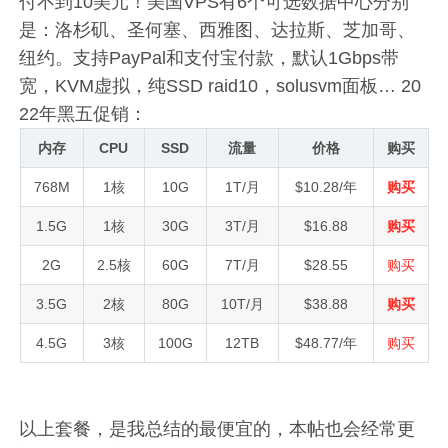
付不到10美元！美国VPS有6个可选数据中心分别
是：洛杉矶、圣何塞、西雅图、达拉斯、芝加哥、
纽约。支持PayPal和支付宝付款，默认1Gbps带
宽，KVM虚拟，纯SSD raid10，solusvm面板… 20
22年黑五促销：
内存
CPU
SSD
流量
价格
购买
768M
1核
10G
1T/月
$10.28/年
购买
1.5G
1核
30G
3T/月
$16.88
购买
2G
2.5核
60G
7T/月
$28.55
购买
3.5G
2核
80G
10T/月
$38.88
购买
4.5G
3核
100G
12TB
$48.77/年
购买
以上套餐，是我总结的最便宜的，本帖也会经常更