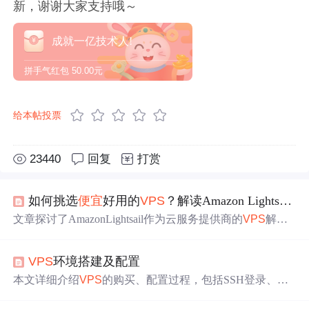
新，谢谢大家支持哦～
成就一亿技术人!
拼手气红包
50.00元
给本帖投票
23440
回复
打赏
如何挑选
便宜
好用的
VPS
？解读Amazon Lightsail的优势
文章探讨了AmazonLightsail作为云服务提供商的
VPS
解决
方案，强调其易用性、高性能、高安全性和价格优势，相
较于国内服务更具竞争力。
VPS
环境搭建及配置
本文详细介绍
VPS
的购买、配置过程，包括SSH登录、AP
T源配置、安全组设置，以及Docker、Metasploit、Python、
Java、Go等环境的安装与管理，适用于初学者快速上手。