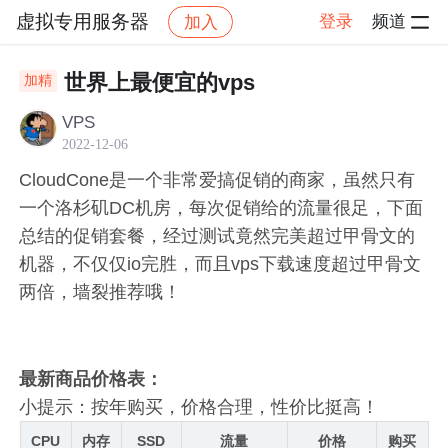
虚拟专用服务器
登录
频道
加入
帖子详情
社区
虚拟专用服务器
VPS推荐
世界上最便宜的vps
加精
VPS
2022-12-06
CloudCone是一个非常爱搞促销的商家，虽然只有
一个洛杉矶DC机房，每次促销给的流量很足，下面
总结的促销套餐，经过测试竟然完美超过甲骨文的
机器，不仅仅io完胜，而且vps下载速度超过甲骨文
两倍，墙裂推荐哦！
最新商品价格表：
小提示：按年购买，价格合理，性价比挺高！
CPU
内存
SSD
流量
价格
购买