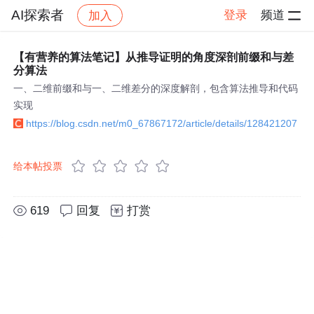
AI探索者
登录
频道
加入
帖子详情
社区
AI探索者
【有营养的算法笔记】从推导证明的角度深剖前缀和与差
分算法
一、二维前缀和与一、二维差分的深度解剖，包含算法推导和代码
实现
https://blog.csdn.net/m0_67867172/article/details/128421207
给本帖投票
619
回复
打赏