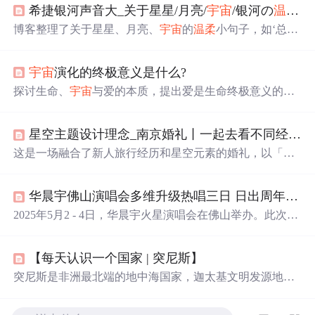
希捷银河声音大_关于星星/月亮/
宇宙
/银河の
温柔
小
博客整理了关于星星、月亮、
宇宙
的
温柔
小句子，如‘总有
一天人间日落和星光我只陪着你看’等，展现了
浪漫
的氛
围，还提到若银河有声音的遐想，内容整理自网络。
宇宙
演化的终极意义是什么?
探讨生命、
宇宙
与爱的本质，提出爱是生命终极意义的观
点，分析人类在
宇宙
中的位置，思考
宇宙
的诞生与终结。
星空主题设计理念_南京婚礼丨一起去看不同经纬度城市的星空吧
这是一场融合了新人旅行经历和星空元素的婚礼，以「一
起看不同经纬度城市的星空」为主题。主舞台呈现了曾游
历的城市地标，T台上空的霓虹灯排列着城市名，营造时
华晨宇佛山演唱会多维升级热唱三日 日出周年庆打造火星专属
空感。南京眼作为南京地标，动态灯光设计增加了活力。
舞台中央的热气球装饰象征云端旅行的自由，而创意迎宾
2025年5月2 - 4日，华晨宇火星演唱会在佛山举办。此次采
镜则以星空蓝和闪粉绘制，如同银河般
璀璨
。主桌花以
星
用乐园模式，多维升级，歌单全新编排，舞台装置有创
球
为设计核心，
星球
由颜料手工绘制，整体呈现出震撼而
新。第三日复刻日出经典造型，安可环节剧透新模式。现
唯美的星空风格。这场婚礼在2020年9月23日在南京紫金山
【每天认识一个国家 | 突尼斯】
场服务贴心，遇暴雨有应急措施，展现人文关怀。佛山站
庄举行，由南京瑞刻婚礼策划。
落幕，下一站相约青岛。
突尼斯是非洲最北端的地中海国家，迦太基文明发源地，
拥有联合国教科文组织认证的迦太基遗址、埃尔杰姆斗兽
场等罗马遗迹；融合阿拉伯、柏柏尔与地中海文化；以西