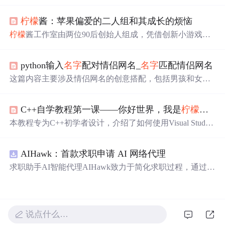
经营理念和服务模式，在短短几年间迅速崛起。该店主营
化妆品，凭借高效的管理和优质的服务积累了大量忠实顾
柠檬
酱：苹果偏爱的二人组和其成长的烦恼
客，日均访客达2万余人。店铺团队现已壮大至120余人，
涵盖从客服到物流的全面业务。本文深入介绍了
柠檬
绿茶
柠檬
酱工作室由两位90后创始人组成，凭借创新小游戏获
的发展历程、管理策略及未来愿景。
得苹果多次推荐，包括《追光者》等作品。团队在游戏开
发初期经历摸索，逐渐找到苹果编辑的偏好并取得成功。
python输入
名字
配对情侣网名_
名字
匹配情侣网名
这篇内容主要涉及情侣网名的创意搭配，包括男孩和女孩
的
名字
，以及一些具有匹配感的情侣网名建议。例如：皓
月=烈阳，槐幽=冥陀等。此外，还提到了一个网站——太
C++自学教程第一课——你好世界，我是
柠檬
鲸。
极鱼起名网，提供更多的
名字
配对选项。
本教程专为C++初学者设计，介绍了如何使用Visual Studio
创建项目，编写并运行第一个C++程序HelloWorld，深入解
析代码结构及意义。
AIHawk：首款求职申请 AI 网络代理
求职助手AI智能代理AIHawk致力于简化求职过程，通过自
动化职位申请流程。借助人工智能，它能够帮助用户以定
制化的方式申请多个职位。
说点什么…