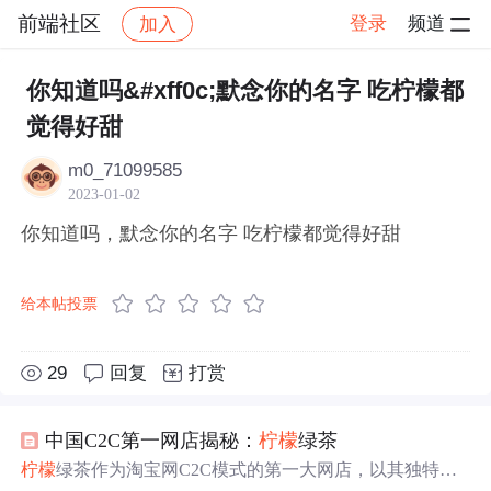
前端社区
登录
频道
加入
帖子详情
社区
前端社区
感慨
你知道吗&#xff0c;默念你的名字 吃柠檬都
觉得好甜
m0_71099585
2023-01-02
你知道吗，默念你的名字 吃柠檬都觉得好甜
给本帖投票
29
回复
打赏
中国C2C第一网店揭秘：
柠檬
绿茶
柠檬
绿茶作为淘宝网C2C模式的第一大网店，以其独特的