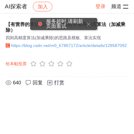
AI探索者
登录
频道
加入
帖子详情
社区
AI探索者
服务超时,请刷新
【有营养的算法笔记】一文轻松学会高精度算法（加减乘
页面重试
除）
四则高精度算法(加减乘除)的思路及模板、算法实现
https://blog.csdn.net/m0_67867172/article/details/128587092
给本帖投票
640
回复
打赏