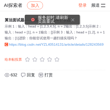
AI探索者
登录
频道
加入
帖子详情
社区
AI探索者
服务超时,请刷新
算法面试题——删除链表后第N个节点
页面重试
示例 1：输入：head = [1,2,3,4,5], n = 2输出：[1,2,3,5]示例 2：
输入：head = [1], n = 1输出：[]示例 3：输入：head = [1,2], n = 1
输出：[1]进阶：你能尝试使用一趟扫描实现吗？
https://blog.csdn.net/YZL40514131/article/details/128243569
给本帖投票
632
回复
打赏