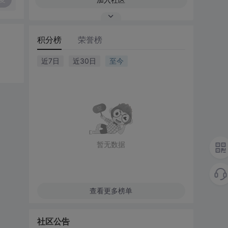
积分榜
荣誉榜
近7日
近30日
至今
暂无数据
查看更多榜单
社区公告