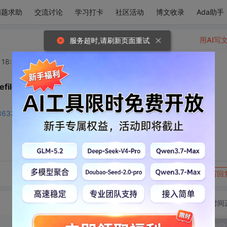
问题求助
交流讨论
学习打卡
社区活动
博文收录
Ada助手
用AI写
服务超时,请刷新页面重试
 18:04:13
file
128633357
转发到动态
举报
写回
切换为时间
发表回