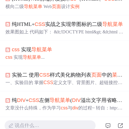
横向二级
导航
菜单
Web
页面
设计
实例
纯HTML+
CSS
实战之实现带图标的二级
导航
菜单
效果图如上 代码如下： &lt;!DOCTYPE html&gt; &lt;html la
ng="en"&gt; &lt;head&gt; &lt;meta charset="UTF-8"&gt; &lt;tit
le&gt;纯
CSS
实现带图标的二级
导航
菜单
&lt;/title&gt; &lt;sty
css
实现
导航
菜单
le&gt;
css
实现
导航
菜单
...
实验二 使用
CSS
样式美化购物列表
页面
中的
菜单
导
一、实验目的 掌握
CSS
定义文字、背景图片、超链接控
制、列表等常用属性的设置 二、实验要求 在购物列表
页面
中，通过<ul>标签来实现
菜单
导航
栏，然后使用
css
样式控
纯
DIV
+
CSS
左侧
导航
菜单
(
DIV
溢出文字用省略号点代替)
制
菜单
栏的位置和样式，效果如下： 使用
CSS
样式美化购
物列表
页面
中的商品展示区，商品展示区分为“最新上架”
文章没什么特殊，作为学习
css
与
div
的过程~ 转自：http://
和“品牌活动”两部份，两模块采用
div
-ul-li方式排版，效果
www.msxindl.com/texiao/content.asp?id=9 纯
DIV
+
CSS
左侧
如下： 最新上架部分： 品牌活动部分： 具体代码如下
导航
菜单
(
DIV
溢出文字用省略号点代替)-
CSS
特效-网页特
（仅供参考）： <!DOCTYPE html PUBLIC "-//...
说点什么…
效-站长新动力-msxindl.com /*------纯
DIV
+
CSS
左侧
导航
菜