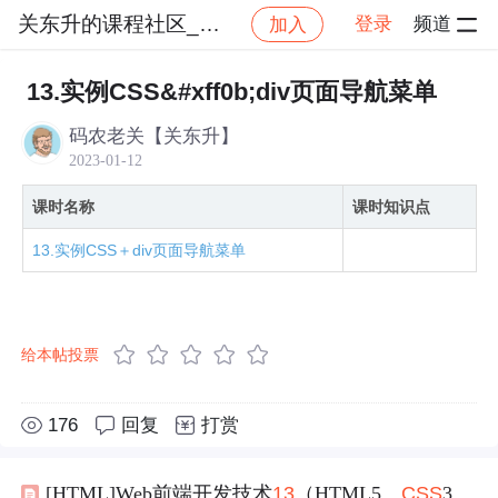
关东升的课程社区_NO_2
登录
频道
加入
社区
关东升的课程社区_NO_2
师傅带徒弟学HTML
13.实例CSS&#xff0b;div页面导航菜单
码农老关【关东升】
2023-01-12
课时名称
课时知识点
13.实例CSS＋div页面导航菜单
给本帖投票
176
回复
打赏
[HTML]Web前端开发技术
13
（HTML5、
CSS
3、JavaScript ）横向二级