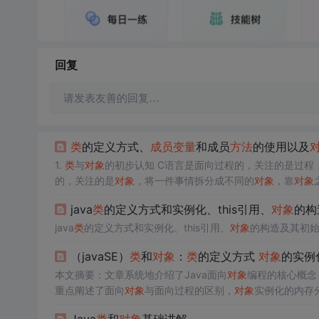
回复
请发表友善的回复…
类
的定义方式、
成员变量
和成员
方法
的使用以及
1.
类
与
对象
的初步认知 C语言是面向过程的，关注的是过程
的，关注的是
对象
，将一件事情拆分成不同的
对象
，靠
对象
功能。 面向
对象
注重的是
对象
，也就是参与过程所涉及到的主
java
类
的定义方式和实例化、this引用、
对象
的构
大象放入 3. 冰箱关起来 面向
对象
： 打开冰箱，储存，关闭
java
类
的定义方式和实例化、this引用、
对象
的构造及其初始化
（javaSE）
类
和
对象
：
类
的定义方式
对象
的实例
本文摘要：文章系统地介绍了Java面向
对象
编程的核心概念
重点阐述了面向
对象
与面向过程的区别，
对象
实例化的内存分
了封装的作用和实现方式，包的管理和使用规则，以及静态