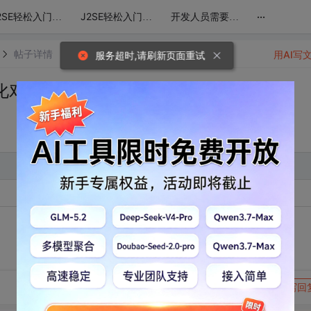
...
J2SE轻松入门第二季
J2SE轻松入门第三季
开发人员需要掌握的HTML和CSS知识
帖子详情
用AI写
服务超时,请刷新页面重试
化对象
课时知识点
转发到动态
举报
写回