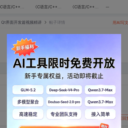
...
《C语言/C++学习指南》语法篇（从入门到精通）
《C语言/C++学习指南》应用篇（线程与网络）
《C语言/C++学习指南》加密解密篇（安全相关算法）
》Qt界面开发篇视频精讲
帖子详情
用AI写
课时知识点
转发到动态
举报
写回