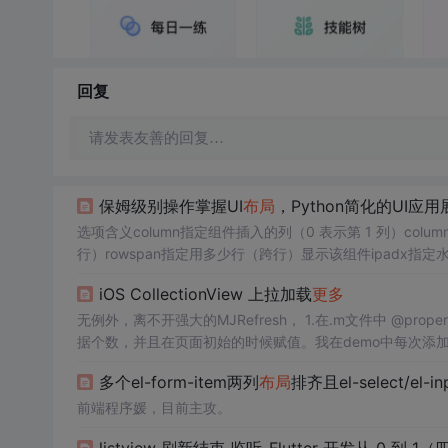
回复
请发表友善的回复…
保姆级别操作掌握UI
布局
，Python简化的UI应
选项含义column指定组件插入的列（0 表示第 1 列）col
行）rowspan指定用多少行（跨行）显示该组件ipadx指
距pady指定垂直方向上的外边距sticky。
iOS CollectionView 上拉加载
更多
无例外，离不开强大的MJRefresh， 1.在.m文件中 @property (nonatomic, assign) NSInteger page; 定义一个变量，每次需要展示的数
据个数，并且在页面初始的时候赋值。我在demo中每次添加4条数据，所以在viewDidL
iew
多个el-form-item两列
布局
排齐且el-select/el
前端程序媛，目前主攻。