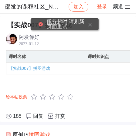
邵发的课程社区_NO_1
登录
频道
加入
社区
邵发的课程社区_NO_1
《C语言/C++学习
服务超时,请刷新
【实战007】拼图游戏
页面重试
阿发你好
2023-01-12
课时名称
课时知识点
【实战007】拼图游戏
给本帖投票
185
回复
打赏
原创JS
拼图游戏