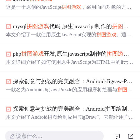
这是一个原创的JavaScript
拼图游戏
，采用面向对象的方式
编写，代码注释完整。玩家可以通过设定行列数来调整游
戏难度。
mysql
拼图游戏
代码,原生javascript制作的
拼图游戏
本文介绍了一款使用原生JavaScript实现的
拼图游戏
。通过
拖拽和交换图片块的位置来完成拼图，同时提供了计算背
景图位置的方法及完整的代码示例。
php
拼图游戏
开发,原生javascript制作的
拼图游戏
实
本文详细介绍了如何使用原生JavaScript为HTML中的li元素
实现拖拽功能，并包括了计算背景图位置和交换li位置的代
码示例。适合JavaScript开发者学习游戏开发基础。
探索创意与挑战的完美融合：Android-Jigsaw-Puzzle项目推荐
一款名为Android-Jigsaw-Puzzle的应用程序将绘画与
拼图游
戏
相结合，允许用户创作图画并将其转换成不同难度级别
的
拼图游戏
。该应用具备互动式创作、多难度设置等特
探索创意与挑战的完美融合：Android拼图绘制应用“JigDraw”
点，并采用了高度维护性的代码结构。
本文介绍了Android拼图绘制应用“JigDraw”。它能让用户自
由绘画并将作品转化为不同难度的
拼图游戏
。该应用遵循
简洁高效设计理念，借助Travis CI持续集成。适用于家庭
说点什么…
聚会、教育等场景，运用图像处理算法，有创意互动、多