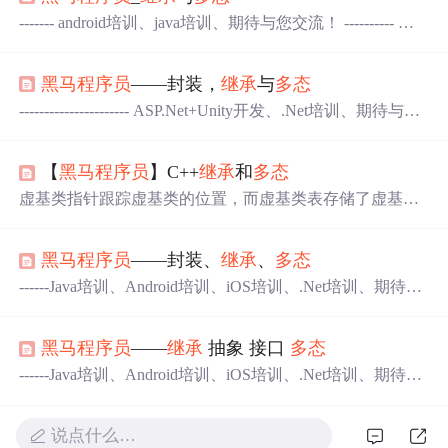
------- android培训、java培训、期待与您交流！ ---------- 一 ,
继承
1.
继承
的好处 (1.)提高了代码的复用性。
(2).让类与类之间产生了关系，给第三个特征
多态
提供了前
黑马程序员
——封装，
继承
与
多态
提。 2. java中支持单
继承
，不直接支持多
继承
，但对c+
+中的多
继承
机制进行了改良。 单
继承
：一个子类
---------------------- ASP.Net+Unity开发、.Net培训、期待与您
只
交流！ ---------------------- 面向对象的三个特征：封装，
继承
，
多态
。 封装： 封装：隐藏对象的属性和实现细节，仅对
【
黑马程序员
】C++
继承
和
多态
外提供公共访问方式。即让对象的属性尽可能的私有，对
象的方法尽可能的公开。避免外部对类的破坏。 好处：
虚基类指针跟踪虚基类的位置，而虚基类表存储了虚基类
1.提高安全性，避免不懂的人乱动，以
的偏移量和其他信息，用于访问虚基类的成员。这个指针
指向派生类对象中的虚基类子对象。
多态
中，通常父类中
黑马程序员
——封装、
继承
、
多态
的虚函数实现是毫无意义的，主要都是调用子类重写的内
容，一次可以将虚函数直接改成纯虚函数。实现方式：将
------Java培训、Android培训、iOS培训、.Net培训、期待与
公共的方法写到父类中，不同的页面在子类中去
继承
父类
您交流！ ------- 封装、
继承
、
多态
，被称之为面向对象语
公共页面的功能，然后在实现自己特有的功能。
多态
就是
言的三大特性： 封装： 原理：隐藏了实现细节，对外
使用父类的指针或者引用在运行时，判断传入的是子类的
黑马程序员
——
继承
抽象 接口
多态
提供公共的访问方式。 好处：提高了代码的复用性和
对象还是父类的对象来实现不同的指向。子类中的成员包
安全性。 代码体现： Private(私有化)修饰符是封装的
------Java培训、Android培训、iOS培训、.Net培训、期待与
括两部分，一部分是从父类中
继承
过来的，一部分是子类
一种体现，也是对封装原理比较
您交流！ ------- 一，
继承
1，概述
继承
是面向对象的
特有的。
一个重要特征。当多个类中存在相同属性和行为时，将这
说点什么…
些内容抽取到单独一个类中，那么多个类无需再定义这些