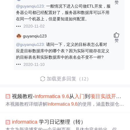
赞
@guyanqiu123:
一般情况下进入公司做ETL开发，服
务器公司都已经配置好了，服务器和数据库可以不用
在同一个机器上，但是要知道如何配置。
2020-11-02
guyanqiu123
赞
@guyanqiu123:
请问一下，定义的目标表怎么看对
应是目标数据库中的哪个表？因为实际可能存在定义
的目标表名和实际数据库中的表名会不变不一样?
2020-11-10
加载更多回复（12）
视频教程-
Informatica
9.6
从
入门
到
项目实战
开发
-ET
本视频教程详细讲解
Informatica
9.6
的使用，涵盖数据仓库
体系架构、服务器配置、实例组件操作，提供丰富的实战
案例与项目
开发
经验，适合想要提升ETL技能的学员。由
informatica
学习日记整理（转）
讲师孙专带领学习，确保问题及时解决，通过14天学习，
掌握中高级ETL
开发
能力。
本文为新浪博客的一个示例页面，具体内容未给出，仅提