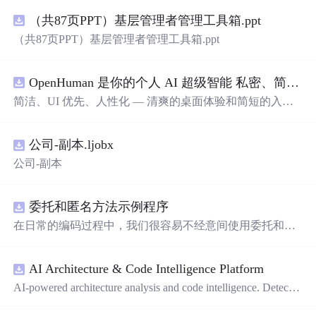
（共87页PPT）基层管理者管理工具箱.ppt
（共87页PPT）基层管理者管理工具箱.ppt
OpenHuman 是你的个人 AI 超级智能 私密、简洁、极其强大
简洁、UI 优先、人性化 — 清爽的桌面体验和简短的入门
流程让你从安装到拥有一个可用的智能体仅需几次点击
——无需先配置，无需终端。智能体有一张脸：一个桌面
公司-副本.ljobx
吉祥物，会说话、能感知周围环境、可作为真实参与者加
入你的 Google Meet 会议、跨周记住你，即使你停止输入
公司-副本
后仍在后台持续思考。
委托和匿名方法示例程序
在日常的编码过程中，我们很容易不经意间使用委托和匿
名方法。你可能没有定义过委托类型，但用到定义好的委
托类型是自然不过的。本资源是一个使用委托和匿名方法
AI Architecture & Code Intelligence Platform
的完整项目示例。
AI-powered architecture analysis and code intelligence. Detects
circular deps, layer violations, dead modules, and more.