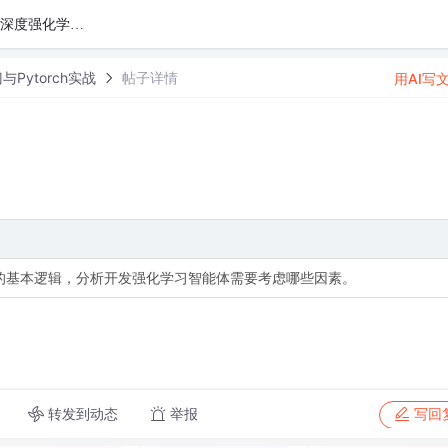
【深度强化学习落地指南】RL环境开发+PPO训练
Pytorch实战
帖子详情
用AI写
的基本逻辑，分析开发强化学习智能体需要考虑哪些因素。
转发到动态
举报
写回