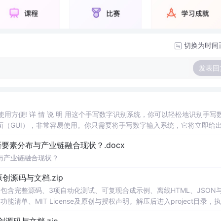
切换为时间
发表回
，使用方便! 详 情 说 明 用这个手写数字识别系统，你可以轻松地识别手写
（GUI），非常容易使用。你只需要将手写数字输入系统，它将立即给
、工作还是日常生活，都能为你提供快速和准确的识别服务。它是一个非
素分布与产业链融合现状？.docx
与产业链融合现状？
.0-原创源码与文档.zip
包含完整源码、3项自动化测试、可复现合成示例、离线HTML、JSON与
能清单、MIT License及原创与授权声明。解压后进入project目录，执
告，也可通过本地静态服务器打开网页。运行时零第三方依赖，不包含热点产品或开源