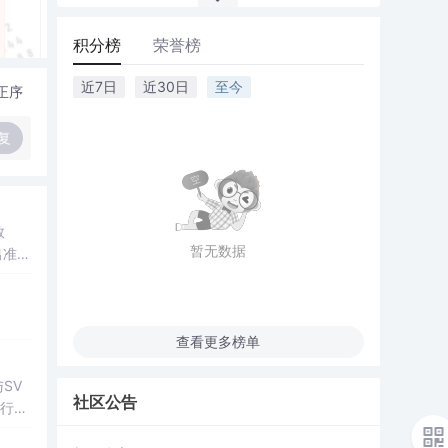
积分榜
荣誉榜
近7日
近30日
至今
正序
复
数
暂无数据
出准确
常方
查看更多榜单
SV
社区公告
行np
项目