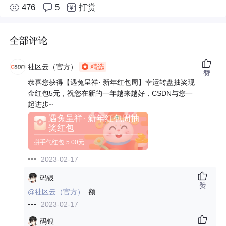
476
5
打赏
全部评论
社区云（官方）
精选
赞
恭喜您获得【遇兔呈祥· 新年红包周】幸运转盘抽奖现
金红包5元，祝您在新的一年越来越好，CSDN与您一
起进步~
遇兔呈祥· 新年红包周抽
奖红包
拼手气红包
5.00元
2023-02-17
码银
赞
@社区云（官方）:
额
2023-02-17
码银