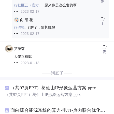
赞
@社区云（官方）:
原来你是这么发的啊
2023-02-17
向 阳 花
1
@码银:
了解了，随机红包
2023-02-17
艾派森
赞
大佬互粉嘛
2023-01-18
——到底了——
（共97页PPT）葛仙山IP形象运营方案.pptx
（共97页PPT）葛仙山IP形象运营方案.pptx
面向综合能源系统的算力-电力-热力联合优化调度策略（Matlab代码实现）