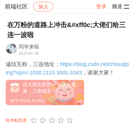
前端社区
登录
频道
加入
帖子详情
社区
前端社区
社区活动
在万粉的道路上冲击&#xff0c;大佬们给三
连一波啦
同学来啦
2023-01-18
诚信互粉，三连地址：
https://blog.csdn.net/zhouqip
ing?spm=1000.2115.3001.5343
，谢谢大家！
祝大家在新的一年身体健
康，万事顺意！
拼手气红包
10.00元
给本帖投票