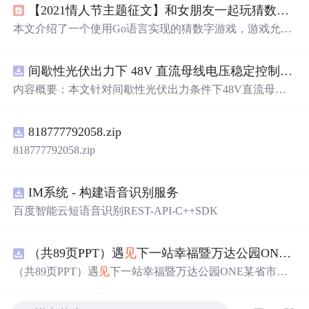
【2021情人节主题征文】和女朋友一起玩猜数字游戏吧！
本文介绍了一个使用Go语言实现的猜数字游戏，游戏允许
玩家自定义猜测范围，并在猜对数字后显示一条随机的
浪
漫
语句。此外，还介绍了游戏开发过程中的三次改进。
间歇性光伏出力下 48V 直流母线电压稳定控制及储能双向充放电闭环调控体系研究（Simulink仿真实现）
内容概要：本文针对间歇性光伏出力条件下48V直流母线
电压稳定控制及储能双向充放电闭环调控问题，提出一种
基于离网光伏直流微网系统的协同控制体系。通过构建包
818777792058.zip
含光伏阵列、Boost型DC-DC变换器、双向DC-DC变换器
与锂离子电池储能系统的完整拓扑结构，结合光伏最大功
818777792058.zip
率点跟踪（MPPT）技术和储能系统的双向功率调节能
力，实现对功率供需失衡的有效抑制。系统采用分层控制
架构，集成电压外环与电流内环双闭环控制策略，确保在
IM系统 - 构建语音识别服务
光照强度波动、负载突变等动态工况下维持母线电压稳
百度智能云短语音识别REST-API-C++SDK
定。在Simulink环境中搭建全系统仿真模型，验证了控制策
略在多种扰动场景下的有效性与鲁棒性，显著提升了微网
在无外部电网支撑下的自主运行能力和电能质量水平。; 适
（共89页PPT）遇
见
下一站幸福暨万达公园ONE某省市热气球生活艺术节活动策划方案.pptx
合人群：具备电力电子、自动控制与新能源系统基础知识
（共89页PPT）遇
见
下一站幸福暨万达公园ONE某省市热
的电气工程及相关专业研究生、科研人员，以及从事光伏
气球生活艺术节活动策划方案.pptx
储能系统、直流微网设计与仿
真的
工程技术人员。; 使用场
景及目标：①用于教学与科研中离网型光伏直流微网系统