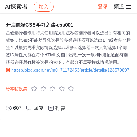
AI探索者
登录
频道
加入
帖子详情
社区
AI探索者
开启前端CSS学习之路-css001
基础选择器作用特点使用情况用法标签选择器可以选出所有相同的
标签，比如p不能差异化选择较多类选择器可以选出1个或者多个标
签可以根据需求实际情况选择非常多id选择器一次只能选择1个标
签ID属性只能在每个HTML文档中出现一次一般和js搭配通配符选
择器选择所有标签选择的太多，有部分不需要特殊情况使用。
https://blog.csdn.net/m0_71172453/article/details/128570897
给本帖投票
607
回复
打赏