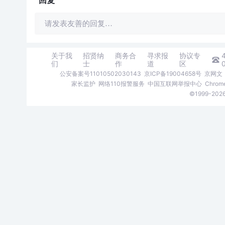
回复
请发表友善的回复…
关于我
招贤纳
商务合
寻求报
协议专
们
士
作
道
区
公安备案号11010502030143
京ICP备19004658号
京网文〔
家长监护
网络110报警服务
中国互联网举报中心
Chro
©1999-2