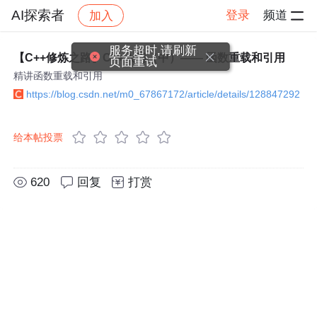
AI探索者
登录
频道
加入
帖子详情
社区
AI探索者
服务超时,请刷新
【C++修炼之路】C++入门（中）—— 函数重载和引用
页面重试
精讲函数重载和引用
https://blog.csdn.net/m0_67867172/article/details/128847292
给本帖投票
620
回复
打赏