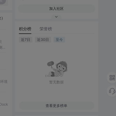
复
加入社区
决）
积分榜
荣誉榜
近7日
近30日
至今
积
测
M环境
暂无数据
ock
查看更多榜单