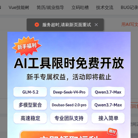
N
Vue技能树
简历/就业指导
立码吐槽
技术交流
BUG记
用AI写
服务超时,请刷新页面重试
转发到动态
举报
写回
切换为时间