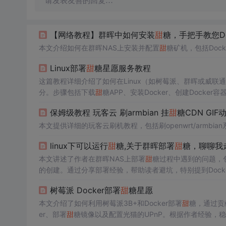
请发表友善的回复…
【网络教程】群晖中如何安装
甜
糖，手把手教您Do
本文介绍如何在群晖NAS上安装并配置
甜
糖矿机，包括Doc
Linux部署
甜
糖星愿服务教程
这篇教程详细介绍了如何在Linux（如树莓派、群晖或威联通N
分。步骤包括下载
甜
糖APP、安装Docker、创建Dock
试，每天收益约1到2元。文章还提供了相关网络配置和存储
保姆级教程 玩客云 刷armbian 挂
甜
糖CDN GIF
本文提供详细的玩客云刷机教程，包括刷openwrt/armbi
linux下可以运行
甜
糖,关于群晖部署
甜
糖，聊聊我
本文讲述了作者在群晖NAS上部署
甜
糖过程中遇到的问题，包括
的创建。通过分享部署经验，帮助读者避坑，特别提到Doc
树莓派 Docker部署
甜
糖星愿
本文介绍了如何利用树莓派3B+和Docker部署
甜
糖，通过贡
er、部署
甜
糖镜像以及配置光猫的UPnP。根据作者经验，