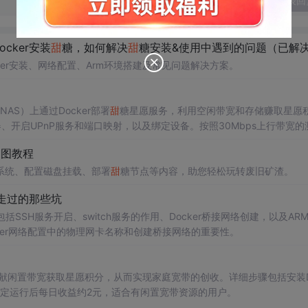
发表回
cker安装
甜
糖，如何解决
甜
糖安装&使用中遇到的问题（已解
ker安装、网络配置、Arm环境搭建及常见问题解决方案。
AS）上通过Docker部署
甜
糖星愿服务，利用空闲带宽和存储赚取星愿
er容器、开启UPnP服务和端口映射，以及绑定设备。按照30Mbps上行带宽的
挂载的指导。
动图教程
an系统、配置磁盘挂载、部署
甜
糖节点等内容，助您轻松玩转废旧矿渣。
走过的那些坑
SSH服务开启、switch服务的作用、Docker桥接网络创建，以及AR
ker网络配置中的物理网卡名称和创建桥接网络的重要性。
献闲置带宽获取星愿积分，从而实现家庭宽带的创收。详细步骤包括安装D
稳定运行后每日收益约2元，适合有闲置宽带资源的用户。