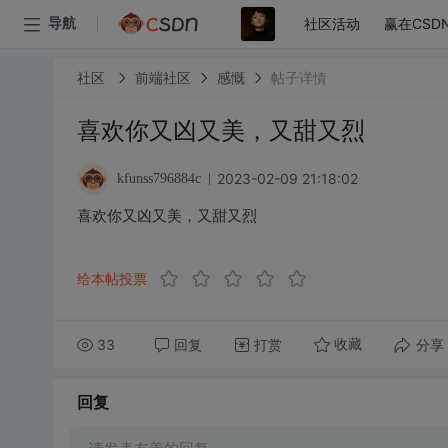
社区活动
赢在CSD
导航
社区
前端社区
感慨
帖子详情
喜欢你又凶又美，又甜又烈
2023-02-09 21:18:02
kfunss796884c
喜欢你又凶又美，又甜又烈
给本帖投票
33
回复
打赏
分享
收藏
回复