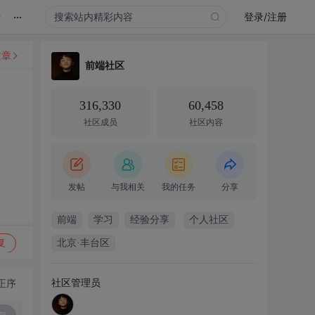
...
录
登录/注册
文章
前端社区
316,330
60,458
社区成员
社区内容
发帖
与我相关
我的任务
分享
前端
学习
经验分享
个人社区
复
北京·丰台区
社区管理员
正序