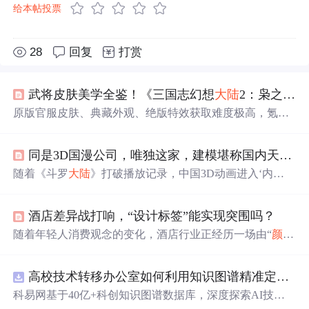
给本帖投票
28
回复
打赏
武将皮肤美学全鉴！《三国志幻想
大陆
2：枭之歌1折版》高
原版官服皮肤、典藏外观、绝版特效获取难度极高，氪金
成本昂贵，普通玩家难以集齐。
同是3D国漫公司，唯独这家，建模堪称国内天花板？
随着《斗罗
大陆
》打破播放记录，中国3D动画进入‘内
卷’期。玄机科技凭借《斗罗
大陆
》等作品，以其出色的建
模水平和对角色美的独特探索成为行业
标杆
。原力动画以
酒店差异战打响，“设计标签”能实现突围吗？
写实风格紧随其后，而幻维动画则因《斗破苍穹》表现一
般位列第三。,
随着年轻人消费观念的变化，酒店行业正经历一场由“
颜值
”引领的转型升级。面对同质化竞争，酒店开始注重产品设
计，打造高
颜值
的酒店空间以吸引年轻消费者。尚美生活
高校技术转移办公室如何利用知识图谱精准定位产业需求与技术适配点？.docx
集团等品牌通过与大英博物馆、腾讯游戏等合作，推出个
性化、特色化的酒店产品，提升用户体验，以此构建品牌
科易网基于40亿+科创知识图谱数据库，深度探索AI技术
差异化竞争力。此外，强化供应链能力也是支撑产品与设