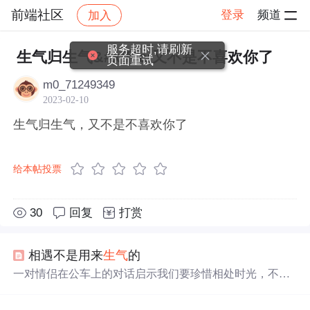
前端社区
登录
频道
加入
帖子详情
社区
前端社区
感慨
服务超时,请刷新
生气归生气&#xff0c;又不是不喜欢你了
页面重试
m0_71249349
2023-02-10
生气归生气，又不是不喜欢你了
给本帖投票
30
回复
打赏
相遇不是用来
生气
的
一对情侣在公车上的对话启示我们要珍惜相处时光，不应
让工作压力影响彼此感情。金代禅师的故事进一步说明了
生活的本质并非为
生气
，而是要学会放下执念，享受当