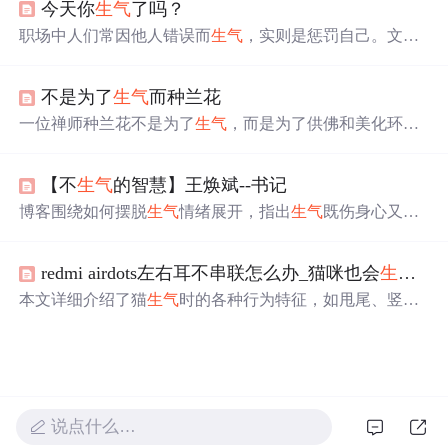
今天你
生气
了吗？
下。
职场中人们常因他人错误而
生气
，实则是惩罚自己。文章
介绍了应对
生气
情绪的实用方法，如幽默自嘲、拉长时空
距离、自我沟通等，还提及解决过去问题、接受不完美的
不是为了
生气
而种兰花
自己等，强调面对
生气
需智慧和勇气。
一位禅师种兰花不是为了
生气
，而是为了供佛和美化环
境。弟子不慎打翻兰花，禅师归来并未责怪，以此教导众
人不应过于挂碍得失。
【不
生气
的智慧】王焕斌--书记
博客围绕如何摆脱
生气
情绪展开，指出
生气
既伤身心又不
能解决问题，建议以积极乐观心态面对。还介绍了如阿Q
精神胜利法、冷静思考等调节情绪的方法，强调要驱逐心
redmi airdots左右耳不串联怎么办_猫咪也会
生气
！
底怒气，学会知足感恩，将怒气化为行动力，以平和心态
追逐成功。
本文详细介绍了猫
生气
时的各种行为特征，如甩尾、竖
耳、哈气警告等，教你如何识别并正确处理猫咪的情绪，
包括保持距离、理解雷区和避免触发
生气
原因。
说点什么…