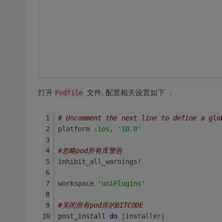
打开
Podfile
文件, 配置相关设置如下 ：
# Uncomment the next line to define a glo
platform 
:ios
, 
'10.0'
#忽略pod所有库警告
inhibit_all_warnings!
workspace 
'uniPlugins'
#关闭所有pod库的BITCODE
post_install 
do
|installer|