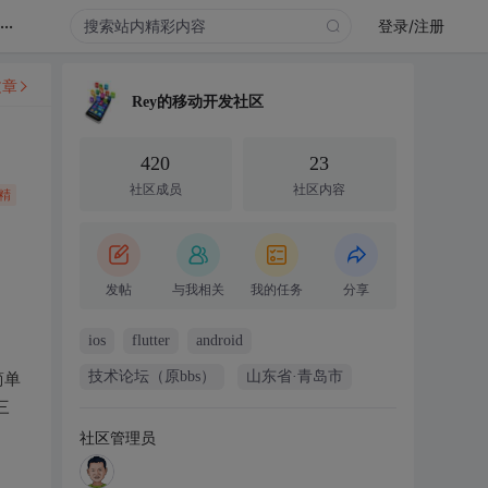
...
登录/注册
文章
Rey的移动开发社区
420
23
社区成员
社区内容
精
发帖
与我相关
我的任务
分享
ios
flutter
android
技术论坛（原bbs）
山东省·青岛市
简单
三
社区管理员