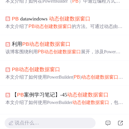
本文介绍了如何在PowerBuilder（
PB
）中通过编程方式
动
态创建
数据
窗口
的列，利用Modify函数修改
数据
窗口
的语
法，动态增加table中的column，并通过id确保列的正确对
PB
datawindows
动态创建
数据
窗口
应。详细步骤包括获取
数据
窗口
语法、确定新列id、修改ta
ble语法并写回
数据
窗口
，从而实现动态列的创建。这种方
本文介绍了
PB
动态创建
数据
窗口
的方法。可通过动态由S
法解决了
PB
固定列数限制的
问题
，适用于列数量可能变化
QL语法、另一个
数据
窗的syntax、读取psr文件三种方式形
的情况。
成创建语法，还介绍了LibraryExport()与SyntaxFromSQL()
利用
PB
动态创建
数据
窗口
函数。同时给出创建动态
数据
窗口
的一般步骤，以及解决
设计阶段建控件
问题
的两种方法，并给出具体实例。
该博客围绕利用
PB
动态创建
数据
窗口
展开，涉及PowerBui
lder、
数据
库、SQL等信息技术相关内容，可帮助读者了解
如何运用
PB
实现
数据
窗口
的
动态创建
。
PB
动态创建
数据
窗口
本文介绍了如何使用PowerBuilder(
PB
)
动态创建
数据
窗口
的
方法，包括通过SQL语句和存储过程两种方式实现
数据
窗
口
的动态加载，并提供了具体的
PB
代码示例及一个Oracle
【
PB
案例学习笔记】-45
动态创建
数据
窗口
存储过程示例。
本文介绍了如何使用PowerBuilder
动态创建
数据
窗口
，包括
实现思路、程序框架搭建、界面布局及代码编写。通过选
择字段和风格，可灵活生成
数据
窗口
对象，适用于
数据
库
开发场景。
说点什么…