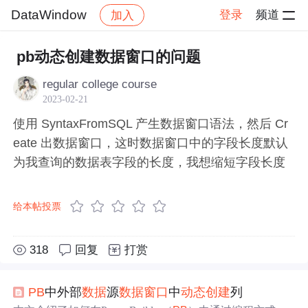
DataWindow
登录
频道
加入
帖子详情
社区
DataWindow
pb动态创建数据窗口的问题
regular college course
2023-02-21
使用 SyntaxFromSQL 产生数据窗口语法，然后 Cr
eate 出数据窗口，这时数据窗口中的字段长度默认
为我查询的数据表字段的长度，我想缩短字段长度
给本帖投票
318
回复
打赏
PB
中外部
数据
源
数据
窗口
中
动态创建
列