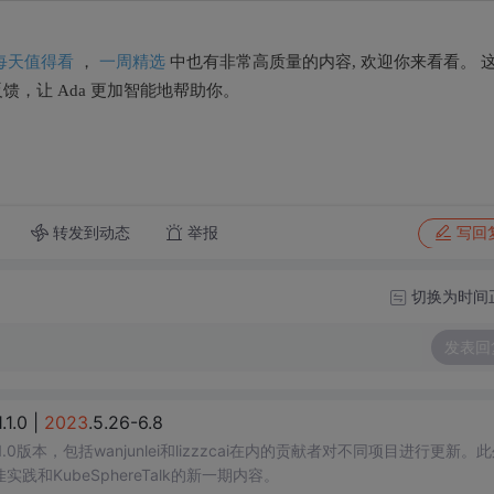
的每天值得看
一周精选
，
中也有非常高质量的内容, 欢迎你来看看。 
提反馈，让 Ada 更加智能地帮助你。
转发到动态
举报
写回
切换为时间
发表回
1.0 |
2023
.5.26-6.8
.1.0版本，包括wanjunlei和lizzzcai在内的贡献者对不同项目进行更新。
践和KubeSphereTalk的新一期内容。