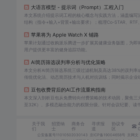
大语言模型 - 提示词（Prompt）工程入门
本文系统介绍提示词工程的核心概念与实践方法，涵盖编写清
结构（指令+输入+背景+输出要求）；梳理Co-STAR、RTF
反思等15种关键技术；并结合
周报
、竞品分析、文案优化等
苹果将为 Apple Watch X 铺路
苹果计划通过收购派乐腾进一步扩展其健康业务版图，为即将到来
用户提供更丰富的健身追踪功能。
AI简历筛选误判率分析与优化策略
本文分析AI简历筛选系统三级过滤机制及高达38%的误判
传统优化法、动态简历技术与人机对抗训练；同时揭示企业
趋势，提供2025届专属时间戳优化与结构化模板，强调规
豆包收费背后的AI工作流重构指南
本文深入剖析豆包从免费转向付费策略的技术动因，聚焦三大
至32K）、多模态融合能力的权限分级。针对会议纪要、读
如本地预处理+AI精修、锚点注入法、要素组装、外部记忆
产品哲学本质，并倡导建立原子化技能、可插拔工作流、领
关于我
招贤纳
商务合
寻求报
协议专
们
士
作
道
区
公安备案号11010502030143
京ICP备19004658号
京网文〔