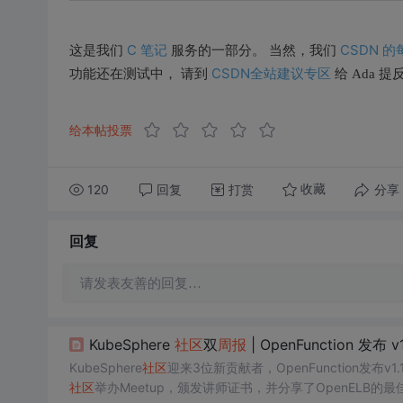
C 笔记
CSDN 
这是我们
服务的一部分。 当然，我们
CSDN全站建议专区
功能还在测试中， 请到
给 Ada 
给本帖投票
120
回复
打赏
分享
收藏
回复
请发表友善的回复…
KubeSphere
社区
双
周报
| OpenFunction 发布 v1.
KubeSphere
社区
迎来3位新贡献者，OpenFunction发布v1
社区
举办Meetup，颁发讲师证书，并分享了OpenELB的最佳实