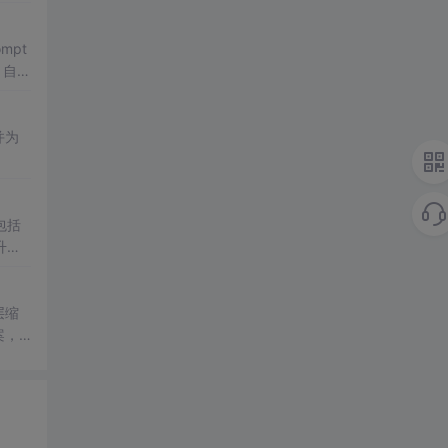
pt
、自我
并为
包括
升级
层缩
案，
’的