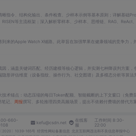
晰指令、结构化输出、条件检查、少样本示例等基本原则；详解基础Prom
、RISEN等主流框架；深入解析零样本、少样本、思维链、RAG、ReAct
典型场景说明应用路径，旨在提升大模型交互效果与任务准确性。
的Apple Watch X铺路。此举旨在加强苹果在健康领域的竞争力，
率成因，涵盖关键词匹配、经历建模等核心逻辑，并实测七种降误判方案，
端隐形评估维度（设备指纹、操作行为、社交图谱）及多模态分析等算法
避简历美化、关键词堆砌等高风险行为。
技术锚点：动态压缩的每日Token配额、智能截断的上下文窗口（免费
书笔记、
周报
撰写、多轮推理四类高频场景，提出不依赖付费墙的替代方
体构建。同时揭示单次请求隐性成本、模型迭代军备竞赛压力及‘免费即试用
域知识资产三层能力护城河。
400-660-
在线客
工作时间 8:30-
kefu@csdn.net
0108
服
22:00
2020〕1039-165号
经营性网站备案信息
北京互联网违法和不良信息举报中心