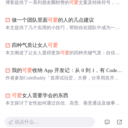
博客提供了一系列朋友圈秒赞的
可爱
文案及特殊符号，文
案内容涵盖生活感悟、美食、心情等方面，如‘光是遇见，
就已经很美好了’‘好吃的东西要吃进肚子里，
可爱
的人要
做一个团队里面
可爱
的人的几点建议
放在心里’等，适合用于朋友圈分享。
本文提供了几个实用的小技巧，帮助你在团队中成为一个
受欢迎的人。包括如何有效地与上司沟通、从老同事那里
学习经验、帮助新同事融入团队、利用性别优势进行有效
四种气质让女人
可爱
合作、学会适时地‘让利’以及保持乐观幽默的态度。
本文阐述了让女人显得更加
可爱
的四种关键气质：自信、
高贵、善意通达和做事有主见。通过具体事例说明了这些
品质对于个人成长及两性关系的重要性。
我的
可爱
收纳 App 开发记：从 0 到 1，有 CodeBuddy
作者参加CodeBuddy「首席试玩官」大赛，分享用其开发
「物品收纳记录」App StorageBox的过程。从设想功能与U
I，到CodeBuddy构建页面骨架、完善表单页面、融合全局
可爱
女人需要学会的东西
美学、设计数据逻辑，作者几乎没写几行代码，CodeBudd
y就完成开发，展现出高效与贴心。
本文探讨了女性如何通过自信、高贵、善意通达及做事有
主见等品质成为男人眼中的
可爱
之人。
说点什么…