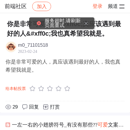
前端社区
登录
频道
加入
帖子详情
社区
前端社区
感慨
服务超时,请刷新
你是非常可爱的人&#xff0c;真应该遇到最
页面重试
好的人&#xff0c;我也真希望我就是。
m0_71101518
2023-02-24
你是非常可爱的人，真应该遇到最好的人，我也真
希望我就是。
给本帖投票
29
回复
打赏
一左一右的小翅膀符号_有没有那些??
可爱
文案??特殊符号??的句子？？