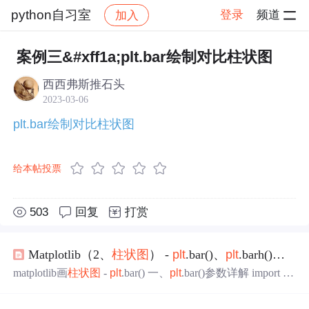
python自习室
登录
频道
加入
帖子详情
社区
python自习室
案例学习
案例三&#xff1a;plt.bar绘制对比柱状图
西西弗斯推石头
2023-03-06
plt.bar绘制对比柱状图
给本帖投票
503
回复
打赏
Matplotlib（2、
柱状图
） -
plt
.bar()、
plt
.barh()参数解释&应用实例
matplotlib画
柱状图
-
plt
.bar() 一、
plt
.bar()参数详解 import m
atplotlib as mpl import matplotlib.pyplot as
plt
from matplotlib.p
yplot import MultipleLocator from matplotlib import ticker %mat