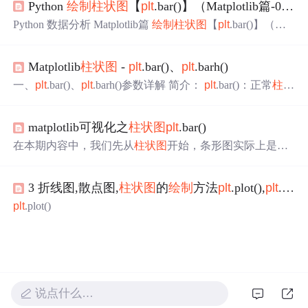
Python
绘制
柱状图
【
plt
.bar()】（Matplotlib篇-07）
plotlib inline bar(x, height, width=0.8, bottom=None, *, align='c
enter', d
Python 数据分析 Matplotlib篇
绘制
柱状图
【
plt
.bar()】（第6
讲）
Matplotlib
柱状图
-
plt
.bar()、
plt
.barh()
一、
plt
.bar()、
plt
.barh()参数详解 简介：
plt
.bar()：正常
柱状
图
????????，常见的统计图；
plt
.barh()：横向的
柱状图
，可
以理解为正常
柱状图
旋转了90°。 import matplotlib as mpl im
matplotlib可视化之
柱状图
plt
.bar()
port matplotlib.pyplot as
plt
from matplotlib.pyplot import Multi
pleLocator from matplotlib import ticker %matplotlib inline
plt
在本期内容中，我们先从
柱状图
开始，条形图实际上是用
来表示分组（或离散）变量的可视化，可以使用matplotlib
模块中的bar函数完成
柱状图
的
绘制
。 函数功能：
柱状图
，
3 折线图,散点图,
柱状图
的
绘制
方法
plt
.plot(),
plt
.scatter(),
寻找各类别之间的关系 调用方法：
plt
.bar(x, y, width，color,
edgecolor, bottom, linewidth, align, tick_label, align) 参数说
plt
.plot()
明： x：指定x轴上数值 y：指定y轴上的数值 width：表示
柱状图
的宽度，取值在0~1之间，默认为0.8 color：
说点什么…