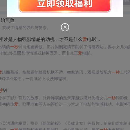
发表回
开始煎熬
，展现了情感的强烈与复杂。
相才是人物强烈情感的动机，才不是什么
爱
电影...
出镜的
一秒
钟而逃跑奔波。影片因删减情节削弱了情感表达，揭示女儿为
，指出多是因其他情感或精神匮乏，而非真正
爱
电影。
爱
洁面慕斯。焕颜霜能舒缓肌肤不适、嫩肤遮瑕，双层凝胶配方
一秒
上妆
肤Q弹不紧绷，一套满足上妆洗卸需求。
秒
钟
分享了影片背后的故事。张译饰演的父亲穿越沙漠只为看女儿
一秒
钟影像
最初的热
爱
。歌手老狼等人的评价进一步肯定了电影的情感触动。电影将于
心灵沟通的桥梁。提到《新闻简报》《英雄儿女》等影片，前辈们对电影
沙漠，
一秒
虽短暂却承载无数回忆，如今科技发展，很多
一秒
不再解封。