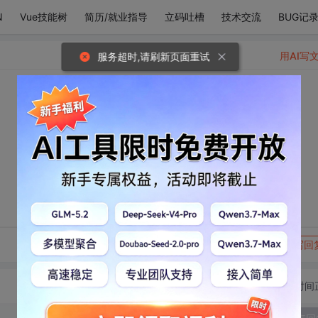
N
Vue技能树
简历/就业指导
立码吐槽
技术交流
BUG记
用AI写
服务超时,请刷新页面重试
转发到动态
举报
写回
切换为时间