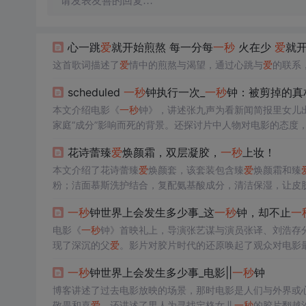
请发表友善的回复…
心一跳
爱
就开始煎熬 每一分每
一秒
火在少
爱
就
这首歌词描述了
爱
情中的煎熬与渴望，通过心跳与
爱
的联系
scheduled
一秒
钟执行一次_
一秒
钟：被剪掉的真
本文介绍电影《
一秒
钟》，讲述张九声为看新闻简报里女儿
家庭“成分”影响而死的背景。还探讨片中人物对电影的态度
花诗蕾臻
爱
焕颜霜，双层凝胶，
一秒
上妆！
本文介绍了花诗蕾臻
爱
焕颜套，该套装包含臻
爱
焕颜霜和臻
粉；洁面慕斯洗护结合，复配氨基酸成分，清洁保湿，让皮
一秒
钟世界上会发生多少事_这
一秒
钟，却不止
一
电影《
一秒
钟》首映礼上，导演张艺谋与演员张译、刘浩存
现了深沉的父
爱
。影片对胶片时代的还原唤起了观众对电影
月27日上映。
一秒
钟世界上会发生多少事_电影||
一秒
钟
博客讲述了过去电影放映的场景，那时电影是人们与外界或
敬畏和喜
爱
。还讲述了男人为寻找定格女儿
一秒
的胶片翻越