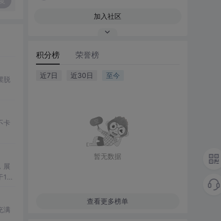
复
加入社区
积分榜
荣誉榜
近7日
近30日
至今
摆脱
不卡
暂无数据
，展
11
查看更多榜单
充满