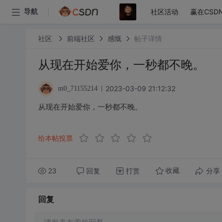
社区活动
赢在CSD
导航
社区
前端社区
感慨
帖子详情
从现在开始爱你，一秒都不晚。
2023-03-09 21:12:32
m0_71155214
从现在开始爱你，一秒都不晚。
给本帖投票
23
回复
打赏
分享
收藏
回复