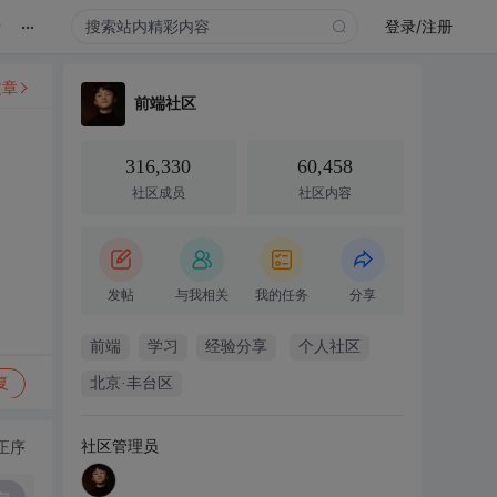
...
录
登录/注册
文章
前端社区
316,330
60,458
社区成员
社区内容
发帖
与我相关
我的任务
分享
前端
学习
经验分享
个人社区
复
北京·丰台区
社区管理员
正序