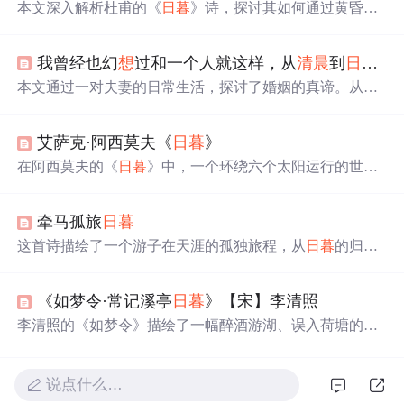
本文深入解析杜甫的《
日暮
》诗，探讨其如何通过黄昏乡
村景象描绘人生暮年的孤独与思乡之情。诗中细腻的景物
描写与深沉的情感交织，展现了杜甫卓越的艺术成就。
我曾经也幻
想
过和一个人就这样，从
清晨
到
日暮
...
本文通过一对夫妻的日常生活，探讨了婚姻的真谛。从经
济困难到事业挫折，再到生活的琐碎，他们始终相互扶
持，共同面对。文章强调了在婚姻中，精神上的支持和理
艾萨克·阿西莫夫《
日暮
》
解远比物质更重要，展现了夫妻间深厚的情感和对生活的
热爱。
在阿西莫夫的《
日暮
》中，一个环绕六个太阳运行的世界
每两千年经历一次全面日食，科学家们意识到绝对黑暗的
心理效应可能是文明循环的原因。当黑暗再次降临，无数
牵马孤旅
日暮
突然出现的星星导致了全球范围的疯狂。
这首诗描绘了一个游子在天涯的孤独旅程，从
日暮
的归途
到日出时的自由行走，表达了漂泊者对自由与归属的渴
望。通过与剑与马的相伴，游子在日月交替中寻找内心的
《如梦令·常记溪亭
日暮
》【宋】李清照
平静与满足。
李清照的《如梦令》描绘了一幅醉酒游湖、误入荷塘的美
丽画卷。词中，作者回忆了溪边亭子的
日暮
时光，因沉醉
忘归，兴尽返舟时误入荷花深处，争渡之际惊起鸥鹭。此
词展现了李清照早期生活的闲适情趣，以及其独特的文学
说点什么…
造诣。