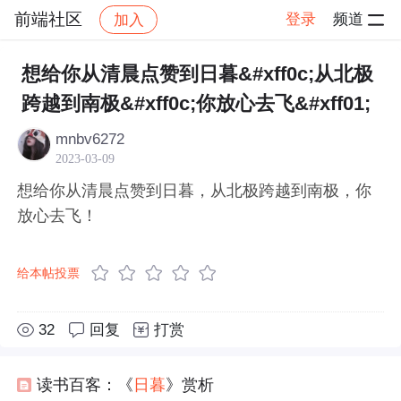
前端社区
登录
频道
加入
帖子详情
社区
前端社区
感慨
想给你从清晨点赞到日暮&#xff0c;从北极
跨越到南极&#xff0c;你放心去飞&#xff01;
mnbv6272
2023-03-09
想给你从清晨点赞到日暮，从北极跨越到南极，你
放心去飞！
给本帖投票
32
回复
打赏
读书百客：《
日暮
》赏析