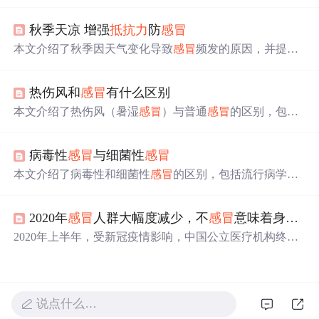
因，真正的罪魁祸首是病毒；
抵抗力
强反而使
感冒
症状更
剧烈；头疼、流鼻涕等症状实际上是免疫系统对抗病毒的
秋季天凉 增强
抵抗力
防
感冒
表现；抗生素对治疗
感冒
无效。同时介绍了普通
感冒
的自
愈特性及流感的预防和治疗。
本文介绍了秋季因天气变化导致
感冒
频发的原因，并提供
了增强
抵抗力
、良好生活习惯、适量运动及合理饮食等方
面的建议，帮助读者有效预防秋季
感冒
。
热伤风和
感冒
有什么区别
本文介绍了热伤风（暑湿
感冒
）与普通
感冒
的区别，包括
发病季节、症状特点及治疗方法的不同。热伤风常见于夏
季，表现为发热重、恶寒轻等症状。
病毒性
感冒
与细菌性
感冒
本文介绍了病毒性和细菌性
感冒
的区别，包括流行病学特
征、症状表现、实验室检查等方面，并提供了实用的鉴别
方法。
2020年
感冒
人群大幅度减少，不
感冒
意味着身体变好？
2020年上半年，受新冠疫情影响，中国公立医疗机构终端
咳嗽和
感冒
用药销售额同比下滑37.96％。
感冒
人数也大幅
下降，但这并不意味着
感冒
疾病消失。一方面，购买相关
药物受到严格监管；另一方面，个人防护加强减少了感染
机会。然而，长期缺乏
感冒
可能使人体免疫系统变得较
说点什么…
弱。