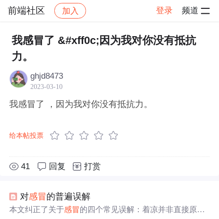
前端社区
登录
频道
加入
帖子详情
社区
前端社区
感慨
我感冒了 &#xff0c;因为我对你没有抵抗
力。
ghjd8473
2023-03-10
我感冒了 ，因为我对你没有抵抗力。
给本帖投票
41
回复
打赏
对
感冒
的普遍误解
本文纠正了关于
感冒
的四个常见误解：着凉并非直接原