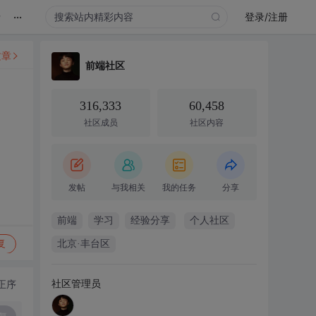
...
录
登录/注册
文章
前端社区
316,333
60,458
社区成员
社区内容
发帖
与我相关
我的任务
分享
前端
学习
经验分享
个人社区
复
北京·丰台区
社区管理员
正序