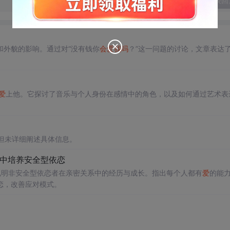
发表回
和外貌的影响。通过对“没有钱你
会
爱
我吗
？”这一问题的讨论，文章表达
爱
上他。它探讨了音乐与个人身份在感情中的角色，以及如何通过艺术表
容，但未详细阐述具体信息。
系中培养安全型依恋
说明非安全型依恋者在亲密关系中的经历与成长。指出每个人都有
爱
的能
恋，改善应对模式。