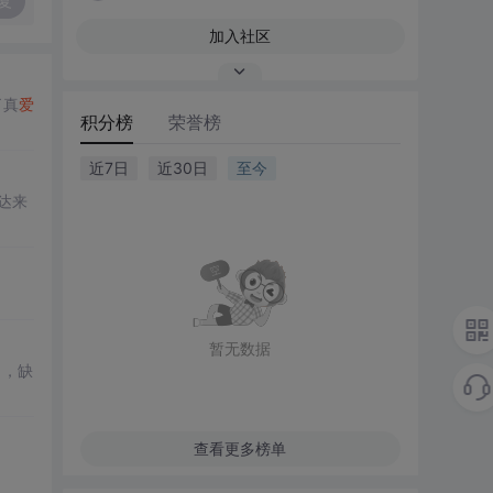
复
加入社区
了真
爱
积分榜
荣誉榜
近7日
近30日
至今
达来
暂无数据
力，缺
查看更多榜单