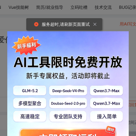
N
Vue技能树
简历/就业指导
立码吐槽
技术交流
BUG记
用AI写
服务超时,请刷新页面重试
爱你就像爱生命。”
转发到动态
举报
写回
切换为时间