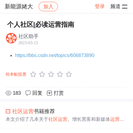
新能源姥大
登录
频道
加入
帖子详情
社区
新能源姥大
运营指南
个人社区|必读运营指南
社区助手
2023-03-15
https://bbs.csdn.net/topics/606873890
给本帖投票
183
回复
打赏
社区
运营
书籍推荐
本文介绍了几本关于
社区
运营
、增长黑客和新媒体
运营
的
书籍，如《增长黑客》、《超越门户—搜狐新媒体
运营
手
册》、《参与感》和《
运营
之光》等，强调了
运营
人员应