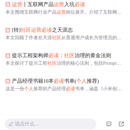
运营
丨互联网产品
运营
入坑
必读
具备的流程化、杠杆化、精细化和生态化思维。同时提到
了《人人都是产品经理》2.0对于
运营
人员的价值，并推荐
本文围绕互联网行业产品
运营
岗位展开。介绍了互联网行
了《疯传》来理解产品传播的科学方法。
业
运营
岗位分类，阐述产品
运营
岗位职责与要求，包括围
绕目标、用户、产品等多方面。还给出找产品
运营
工作的
[转]
社区
运营
必读
之天涯志
注意点，如区分互联网与非互联网公司、不同行业要求差
异等，最后分析了该岗位发展前景。
本文回顾了作者在天涯
社区
从普通用户成长为管理员的经
历，详细记录了在不同版块的工作点滴，包括版块管理、
规则制定等内容。
提示工程架构师
必读
：
社区
治理的黄金法则
本文探讨了提示工程
社区
治理的核心法则，包括Prompt的
双信息价值、开放与质量的平衡、模块化与敏捷迭代设
计、贡献激励机制、恶意与偏见防御、自组织治理以及AI
产品经理书籍10本
必读
书单(
个人
推荐)
辅助治理等内容。通过理论推导与实践案例相结合，为提
示工程架构师提供了从
社区
治理到生态共生的完整方法
这是一份
个人
推荐的产品经理
必读
书单，涵盖《小米创业
论。
思考》《幕后产品》《俞军产品方法论》等10本书。涉及
互联网思维、产品思维、市场营销、增长黑客等内容，对
创业者和产品经理有借鉴意义，且不同经验阶段的产品经
理可按需选择阅读。
说点什么…