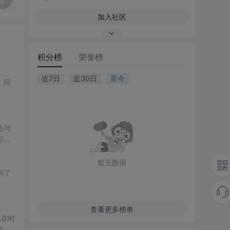
复
加入社区
积分榜
荣誉榜
近7日
近30日
至今
。同
色与
彩的
暂无数据
码了
查看更多榜单
藏在时
叶、