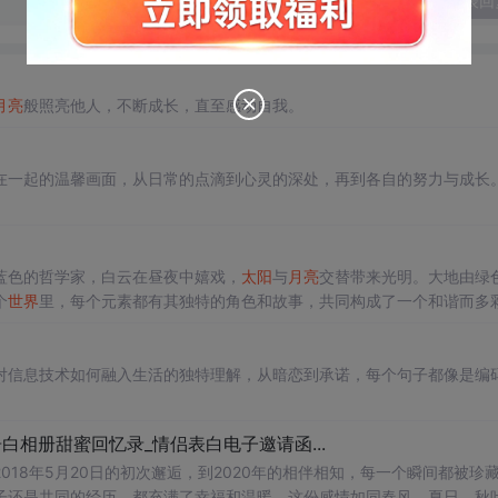
发表回
月亮
般照亮他人，不断成长，直至感动自我。
在一起的温馨画面，从日常的点滴到心灵的深处，再到各自的努力与成长
。
蓝色的哲学家，白云在昼夜中嬉戏，
太阳
与
月亮
交替带来光明。大地由绿
个
世界
里，每个元素都有其独特的角色和故事，共同构成了一个和谐而多
对信息技术如何融入生活的独特理解，从暗恋到承诺，每个句子都像是编
白相册甜蜜回忆录_情侣表白电子邀请函...
18年5月20日的初次邂逅，到2020年的相伴相知，每一个瞬间都被珍
子还是共同的经历，都充满了幸福和温暖。这份感情如同春风、夏日、秋