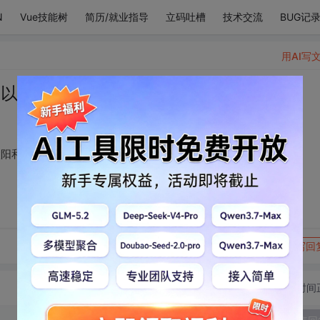
N
Vue技能树
简历/就业指导
立码吐槽
技术交流
BUG记
用AI写
可以悬在我的心上 做太阳和月亮
太阳和月亮
转发到动态
举报
写回
切换为时间