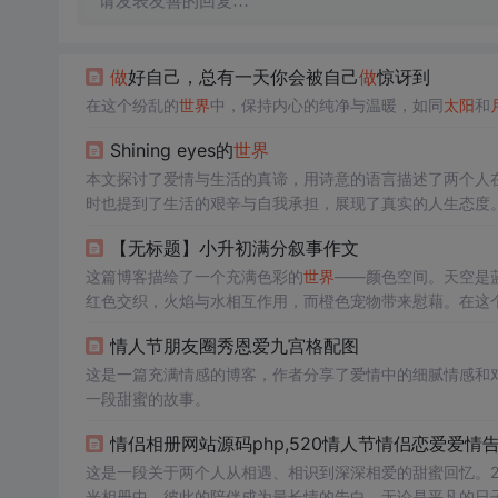
请发表友善的回复…
做
好自己，总有一天你会被自己
做
惊讶到
在这个纷乱的
世界
中，保持内心的纯净与温暖，如同
太阳
和
Shining eyes的
世界
本文探讨了爱情与生活的真谛，用诗意的语言描述了两个人
时也提到了生活的艰辛与自我承担，展现了真实的人生态度
【无标题】小升初满分叙事作文
这篇博客描绘了一个充满色彩的
世界
——颜色空间。天空是
红色交织，火焰与水相互作用，而橙色宠物带来慰藉。在这
宇宙。
情人节朋友圈秀恩爱九宫格配图
这是一篇充满情感的博客，作者分享了爱情中的细腻情感和
一段甜蜜的故事。
情侣相册网站源码php,520情人节情侣恋爱爱情告
这是一段关于两个人从相遇、相识到深深相爱的甜蜜回忆。20
光相册中。彼此的陪伴成为最长情的告白，无论是平凡的日