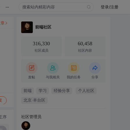
...
录
登录/注册
文章
前端社区
316,330
60,458
社区成员
社区内容
发帖
与我相关
我的任务
分享
前端
学习
经验分享
个人社区
复
北京·丰台区
社区管理员
正序