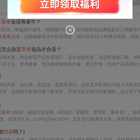
发表回
，
菜单
会话有多牛？
户互动，降低操作成本，增强用户体验。此功能使得品牌能更深入理解用
级
菜单
选项，品牌能够推送个性化内容，同时延长48小时推送权限，增加
内容呈现提供了新的渠道。
该怎么设定
菜单
选品才合适？
长期发展，而尝鲜型产品短暂流行，适合短线投资。选品受老板口味、厨
干净卫生、营养健康，而伪需求如物美价廉。通过升维（低端产品高端化
技工具提升餐厅效率。
型
测试内容，如抗摔、高低温、湿度等测试。还提及手机测试与嵌入式的关
试等，强调做手机测试要了解业务、开发流程及测试对象属性，也介绍了
统
戏
菜单
UI框架，涵盖分层架构（表现层、逻辑层、管理层、服务层）、场
统、设置持久化（ConfigFile/JSON）及常见问题调试方案。强调高内聚
试友好性，适用于独立开发者与小型团队提升UI开发效率。
都
知道
吗？)
好地与他人相处，增强人际交往能力。从如何礼貌地与人交流、在饭局中点