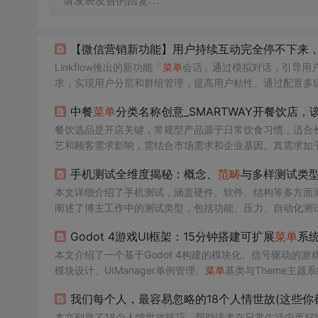
请发表友善的回复…
【微信营销新功能】用户持续互动完全停不下来
Linkflow推出的新功能「
菜单
会话」通过模拟对话，引导用
求，实现用户分层和群组管理，提高用户粘性。通过配置多
达用户的机会。
菜单
会话在降低用户参与门槛的同时，也为
中餐
菜单
分类名称创意_SMARTWAY开餐饮店，
餐饮选品是开店关键，常规型产品源于日常饮食习惯，适合
艺和顾客需求影响，需结合市场需求和企业基因。真需求如
降维（高端产品平民化）思维在红海中找蓝海，利用智能科
手机测试全维度揭秘：概念、
范畴
与多样测试类
本文详细介绍了手机测试，涵盖硬件、软件、结构等多方面
阐述了博主工作中的测试类型，包括功能、压力、自动化测
工具和方法。
Godot 4游戏UI框架：15分钟搭建可扩展
菜单
系
本文介绍了一个基于Godot 4构建的模块化、信号驱动的游
模块设计、UIManager单例管理、
菜单
基类与Theme主题系
合、快速集成（15分钟）、动画过渡、音效反馈与自动化测
我们每个人，最容易忽略的18个人情世故(这些你
本文列举了18个人情世故技巧，帮助读者在日常生活中更