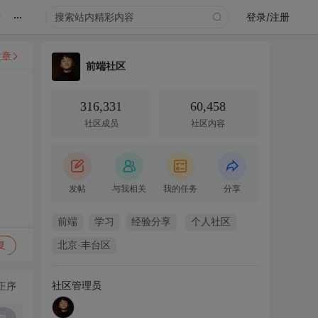
...
录
登录/注册
文章
前端社区
316,331
60,458
社区成员
社区内容
发帖
与我相关
我的任务
分享
前端
学习
经验分享
个人社区
复
北京·丰台区
社区管理员
正序