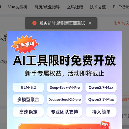
N
Vue技能树
简历/就业指导
立码吐槽
技术交流
BUG记
用AI写
服务超时,请刷新页面重试
以我把你列进我的菜单范畴里。
单范畴里。
转发到动态
举报
写回
切换为时间