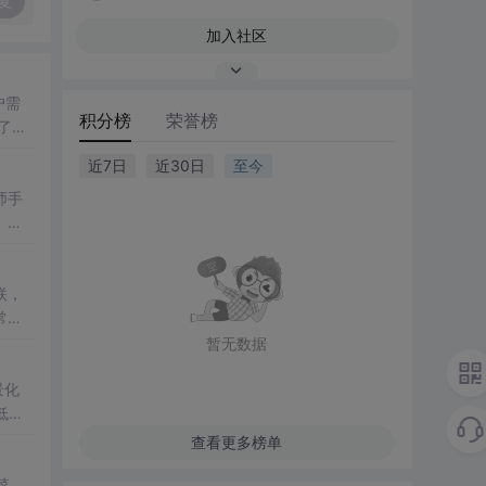
复
加入社区
户需
积分榜
荣誉榜
了触
近7日
近30日
至今
师手
）和
联，
常用
暂无数据
景化
低耦
查看更多榜单
菜、