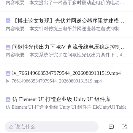
内容概要：本文提出了一种基于多时段动态电价的电动汽
车有序充电策略优化方法，并通过Matlab代码实现对该策
略进行仿真验证。该研究聚焦于缓解大规模电动汽车无序
【博士论文复现】光伏并网逆变器序阻抗建模、扫频辨识与弱电网交互稳定性分析【阻抗建模、验证扫频法】（Matlab代码、Simulink仿真实现）
充电对电网造成的峰谷负荷压力，通过设计科学的多时段
动态电价机制，引导用户在电网负荷低谷时段充电，从而
内容概要：本文针对传统三电平并网逆变器在谐波抑制、
实现削峰填谷、提升电网运行稳定性与可再生能源消纳能
电网不平衡适应性及动态响应方面的不足，提出一种基于
力的目标。文中建立了以电网负荷波动最小化和用户充电
有源中点箝位（ANPC）三电平拓扑的高性能并网控制策
成本最低化为双重目标的优化模型，结合实际用电数据开
间歇性光伏出力下 48V 直流母线电压稳定控制及储能双向充放电闭环调控体系研究（Simulink仿真实现）
略。通过融合双极性倍频脉宽调制（DPWMA）、正负序
展仿真分析，结果表明该策略能显著降低电网峰谷差，提
分离锁相技术与电网电压前馈控制，构建“精准同步-扰动
内容概要：本文系统研究了在间歇性光伏出力条件下，48
高电力系统的经济性与运行效率。该资源属于“博士论文复
补偿-优质调制”的一体化控制体系。ANPC拓扑凭借其开关
V直流母线电压的稳定控制策略及储能系统的双向充放电
现”系列，强调对高水平学术成果的还原与工程化实践，具
损耗均衡、中点电位稳定和低输出谐波等优势，为系统提
闭环调控体系。通过Simulink搭建完整的光伏储能直流系统
有较强的理论深度与应用价值。; 适合人群：具备一定电力
供优良的硬件基础；DPWMA调制在不增加器件开关频率
lv_7661496635347979544_20260809131519.mp4
仿真模型，涵盖PV光伏阵列、Boost DC-DC变换器、负
系统基础知识和Matlab编程能力，从事新能源、智能电
的前提下显著提升等效开关频率，优化并网波形质量；正
载、双向DC-DC变换器与锂离子电池系统，重点实现光伏
lv_7661496635347979544_20260809131519.mp4
网、电动汽车等领域研究的研究生、科研人员及工程技术
负序分离锁相技术有效隔离电网负序扰动，保障不平衡工
最大功率点跟踪（MPPT）技术与储能系统协同的削峰填
人员。; 使用场景及目标：①学习并复现已发表于博士论文
况下的锁相精度与电流对称性；电网电压前馈控制则提前
谷控制策略，以解决离网光伏直流微网中存在的功率供需
或高水平期刊中的电动汽车有序充电优化模型；②研究需
补偿电网扰动，显著增强系统的动态抗扰能力和响应速
失衡问题。研究深入探讨了电压外环与电流内环的双闭环P
仿 Element UI 打造企业级 Unity UI 组件库
求响应机制下电价策略对用户充电行为的引导作用与弹性
度。通过Matlab/Simulink搭建仿真模型，在稳态运行、电网
I控制结构，确保母线电压稳定，并通过双向DC-DC变换器
仿 Element UI 打造企业级 Unity UI 组件库 EleUnityUI Table
响应特性；③开发基于动态电价的充电管理系统原型，为
不平衡及动态扰动等多种工况下进行验证，结果表明该复
实现储能电池的智能充放电管理。为进一步提升系统对可
智慧能源系统与车网互动（V2G）技术提供算法支持与决
合控制策略可大幅降低并网电流谐波含量，提升功率稳定
再生能源波动性的适应能力，引入多维核密度估计方法生
策依据； 阅读建议：此资源以Matlab代码为核心，建议读
性与系统鲁棒性，适用于复杂电网环境下的大功率高质量
成典型光伏与负荷场景，增强了控制策略的鲁棒性与实用
说点什么…
者结合文档内容与代码逐行分析，重点关注目标函数构
并网应用。; 适合人群：具备电力电子、自动控制理论基
性。; 适合人群：具备电力电子、新能源系统或自动化等相