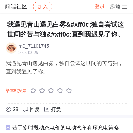
前端社区
登录
频道
加入
帖子详情
社区
前端社区
感慨
我遇见青山遇见白雾&#xff0c;独自尝试这
世间的苦与独&#xff0c;直到我遇见了你。
m0_71101745
2023-03-25
我遇见青山遇见白雾，独自尝试这世间的苦与独，
直到我遇见了你。
给本帖投票
28
回复
打赏
基于多时段动态电价的电动汽车有序充电策略优化（Matlab代码实现）