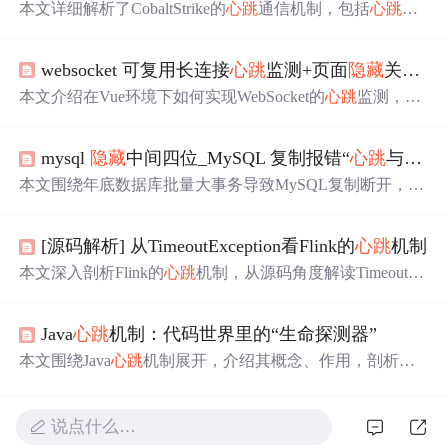
本文详细解析了CobaltStrike的
心跳
通信机制，包括
心跳
包
的基本概念、加密与解密过程、自定义配置等内容，并介
绍了如何通过修改配置文件实现流量伪装。
websocket 可复用长连接
心跳
监测+页面
隐藏
关闭页面显示重启websocket+断线重连
本文介绍在Vue环境下如何实现WebSocket的
心跳
监测，确
保连接稳定性，并详细讲解了主动与被动关闭的判断及重
连机制。通过实例代码展示了如何在页面
隐藏
时主动关闭
mysql
隐藏
中间四位_MySQL 复制报错“
心跳
与本地信息不兼容”-
连接，以及如何在错误或关闭后进行智能重连。
本文围绕年底数据库批量大事务导致MySQL复制断开，报
错“
心跳
与本地信息不兼容”展开。通过复现实验，解析
心
跳
包结构，发现是因binlog中next_position字段4字节最大值
[源码解析] 从TimeoutException看Flink的
心跳
机制
为4G，大事务时位置超4G会溢出，导致
心跳
包中该值变小
而报错，并给出两种解决方法。
本文深入剖析Flink的
心跳
机制，从源码角度解读TimeoutEx
ception异常背后的原因，介绍
心跳
服务的创建、初始化过
程及
心跳
机制的动态运行机制，探讨ResourceManager、Job
Java
心跳
机制：代码世界里的“生命探测器”
Master与TaskExecutor之间的
心跳
监控流程。
本文围绕Java
心跳
机制展开，介绍其概念、作用，剖析原
理，包括工作流程、关键参数设定和状态流转。阐述Java
中实现
心跳
机制的方式及定时任务技术，通过实际案例说
明其在分布式系统和网络通信中的应用，还提及
心跳
机制
说点什么…
的优化扩展及未来发展趋势。