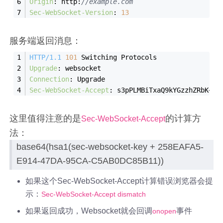
Origin
: 
http:
//example.com
Sec-WebSocket-Version
: 
13
服务端返回消息：
HTTP/1.1
101
 Switching Protocols
Upgrade
: 
websocket
Connection
: 
Upgrade
Sec-WebSocket-Accept
: 
s3pPLMBiTxaQ9kYGzzhZRbK+xO
这里值得注意的是
的计算方
Sec-WebSocket-Accept
法：
base64(hsa1(sec-websocket-key + 258EAFA5-
E914-47DA-95CA-C5AB0DC85B11))
如果这个Sec-WebSocket-Accept计算错误浏览器会提
示：
Sec-WebSocket-Accept dismatch
如果返回成功，Websocket就会回调
事件
onopen