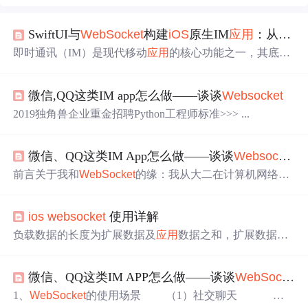
SwiftUI与
WebSocket
构建
iOS
原生IM
应用
：从
原理
即时通讯（IM）是现代移动
应用
的核心功能之一，其底层
依赖于实时网络通信技术。
WebSocket
协议作为HTML5标
准的一部分，提供了全双工、低延迟的通信通道，是实现I
微信,QQ这类IM app怎么做——谈谈
Websocket
M实时性的关键技术。在
iOS
开发中，结合声明式UI框架S
wiftUI和响应式编程框架Combine，可以高效构建出状态驱
2019独角兽企业重金招聘Python工程师标准>>> ...
动、响应灵敏的聊天界面。这种技术组合不仅提升了开发
效率，还能通过单一可信数据源（Single Source of Truth）
和函数响应式编程（FRP）优雅地管理复杂的
应用
状态与
微信、QQ这类IM App怎么做——谈谈
Websocket
异步数据流。对于需要高度定制化或希望深入理解IM
前言关于我和
WebSocket
的缘：我从大二在计算机网络课
上听老师讲过之后，第一次使用就到了毕业之后的第一份
工作。直到最近换了工作，到了一家是含有IM社交聊天功
ios
websocket
使用详解
能的app...
负载数据的长度为扩展数据及
应用
数据之和，扩展数据的
长度可能为0,因而此时负载数据的长度就为
应用
数据的长
度。Extension data: x位，如果客户端与服务端之间没有特
微信、QQ这类IM APP怎么做——谈谈
WebSocket
殊约定，那么扩展数据的长度始终为0，任何的扩展都必须
指定扩展数据的长度，或者长度的计算方式，以及在握手
1、
WebSocket
的使用场景 （1）社交聊天
时如何确定正确的握手方式。如果存在扩展数据，则扩展