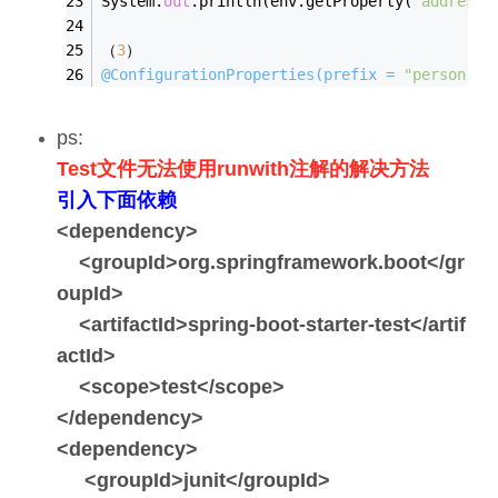
System.
out
.println(env.getProperty(
"address[
（
3
）
@ConfigurationProperties(prefix = 
"person"
)
ps:
Test文件无法使用runwith注解的解决方法
引入下面依赖
<dependency>
<groupId>org.springframework.boot</gr
oupId>
<artifactId>spring-boot-starter-test</artif
actId>
<scope>test</scope>
</dependency>
<dependency>
<groupId>junit</groupId>