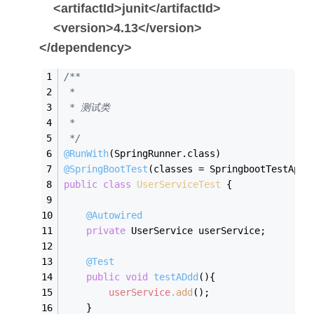
<artifactId>junit</artifactId>
<version>4.13</version>
</dependency>
/**
 *
 * 测试类
 *
 */
@RunWith
(SpringRunner.class)
@SpringBootTest
(classes = SpringbootTestAppl
public
class
UserServiceTest
{
@Autowired
private
 UserService userService;
@Test
public
void
testADdd
()
{
userService
.add
();
    }