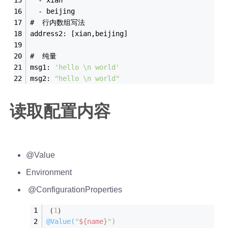
  - beijing
#  行内数组写法
address2: [xian,beijing]
#  纯量
msg1: 
'hello \n world'
msg2: 
"hello \n world"
读取配置内容
@Value
Environment
@ConfigurationProperties
（
1
）
@Value(
"
${name}
"
)