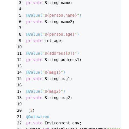
private
 String name;
@Value(
"
${person.name}
"
)
private
 String name2;
@Value(
"
${person.age}
"
)
private
 int age;
@Value(
"
${address[
0
]}
"
)
private
 String address1;
@Value(
"
${msg1}
"
)
private
 String msg1;
@Value(
"
${msg2}
"
)
private
 String msg2;
（
2
）
@Autowired
private
 Environment env;