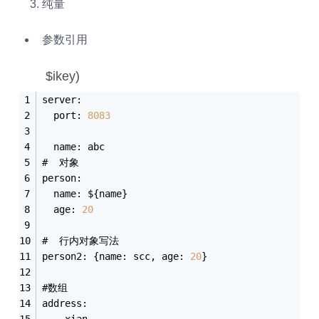
纯量
参数引用
$ikey)
server:
  port: 
8083
  name: abc
#  对象
person:
  name: ${name}
  age: 
20
#  行内对象写法
person2: {name: scc, age: 
20
}
#数组
address:
  - xian