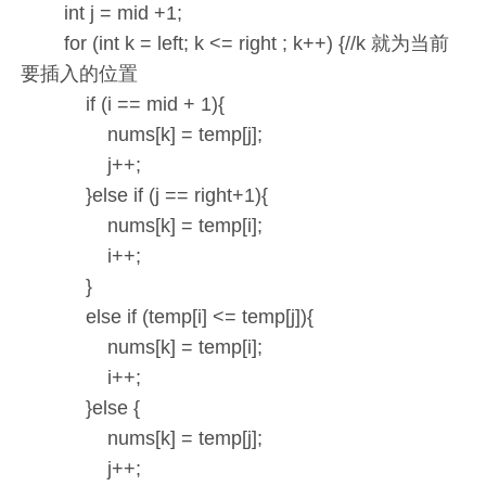
int j = mid +1;
for (int k = left; k <= right ; k++) {//k 就为当前
要插入的位置
if (i == mid + 1){
nums[k] = temp[j];
j++;
}else if (j == right+1){
nums[k] = temp[i];
i++;
}
else if (temp[i] <= temp[j]){
nums[k] = temp[i];
i++;
}else {
nums[k] = temp[j];
j++;