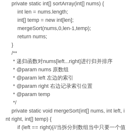
private static int[] sortArray(int[] nums) {
int len = nums.length;
int[] temp = new int[len];
mergeSort(nums,0,len-1,temp);
return nums;
}
/**
* 递归函数对nums[left...right]进行归并排序
* @param nums 原数组
* @param left 左边的索引
* @param right 右边记录索引位置
* @param temp
*/
private static void mergeSort(int[] nums, int left, i
nt right, int[] temp) {
if (left == right){//当拆分到数组当中只要一个值