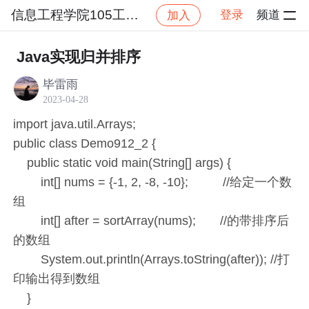
信息工程学院105工作室
登录
频道
加入
帖子详情
社区
信息工程学院105工作室
工作室
Java实现归并排序
毕雷雨
2023-04-28
import java.util.Arrays;
public class Demo912_2 {
public static void main(String[] args) {
int[] nums = {-1, 2, -8, -10}; //给定一个数
组
int[] after = sortArray(nums); //的带排序后
的数组
System.out.println(Arrays.toString(after)); //打
印输出得到数组
}