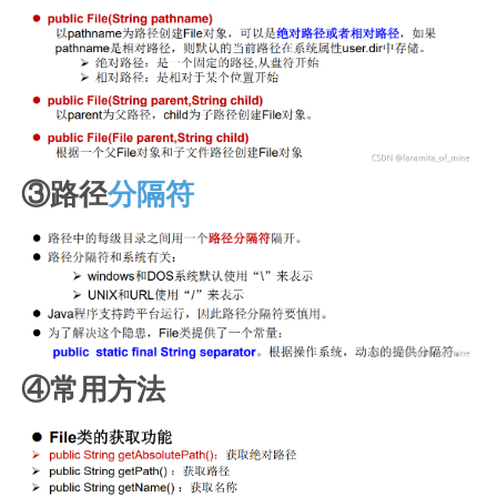
③路径
分隔符
④常用方法