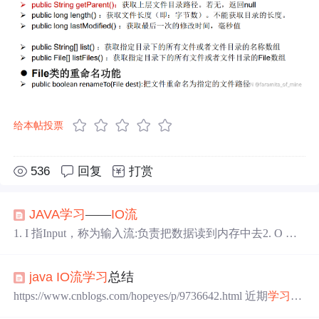
给本帖投票
536
回复
打赏
JAVA
学习
——
IO流
1. I 指Input，称为输入流:负责把数据读到内存中去2. O 指
Output，称为输出流:负责写数据出去3.
IO流
的分类第一
种：按流的方向分：输入流和输出流第二种：按流中数据
java
IO流
学习
总结
的最小单位分：字节流和字符流总结流的四大类:字节输入
流 : 以内存为基准，来自磁盘文件/网络中的数据以字节的
https://www.cnblogs.com/hopeyes/p/9736642.html 近期
学习
了
形式读入到内存中去的流字节输出流 : 以内存为基准，把
Java
的
IO流
，尝试着总结一下。
java
.io 包下的
IO流
很多：