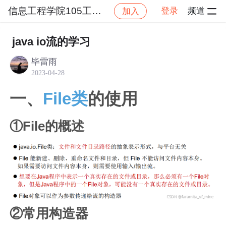
信息工程学院105工作室
登录
频道
加入
帖子详情
社区
信息工程学院105工作室
工作室
java io流的学习
毕雷雨
2023-04-28
一、
File类
的使用
①File的概述
②常用构造器