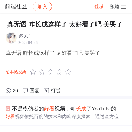
前端社区
登录
频道
加入
帖子详情
社区
前端社区
感慨
真无语 咋长成这样了 太好看了吧 美哭了
逐风`
2023-04-28
真无语 咋长成这样了 太好看了吧 美哭了
给本帖投票
26
回复
打赏
不是模仿者的
好看
视频，却
长成
了YouTube的模样
好看
视频依托百度的技术和内容深度探索，通过全方位扶
持优质海外视频创作者和垂直化内容深耕，以及鼓励UGC
创作热情，展现出YouTube模式的影子。其用户数已突破2