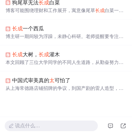
狗尾草无法
长成
白菜
亿，与主流传统视频平台初具较量实力。与爱优腾等平台
相比，
好看
视频在流量运营、技术基因、内容挖掘和商业
博客可能围绕理财和工作展开，寓意像尾草
长成
白菜一
变现等方面展现出独特优势。
样，通过合理理财和努力工作实现转变与收获，虽无具体
内容，但推测与这两方面提升相关。
长成
一个西瓜
博主研一期间较为浮躁，未静心科研。老师提醒要专注有
意义之事，
长成
“西瓜”。博主反思自己包揽过多活动，分
散了精力。幸好有导师和师兄指导，虽不后悔研一经历，
长成
大树，
长成
灌木
但希望未来一年专注科研，顺利毕业并探索未来道路。
本文回顾了三位大学同学的不同人生道路，从勤奋努力的
医学生到创业的装修公司老板，再到科研与家庭生活的交
织。通过对比他们的经历，探讨了在不同环境下成长的可
中国式审美真的
太
可怕了
能性与挑战，以及如何在人生旅途中保持自我价值与追
求。文章最后表达了作者对于生活态度的反思，无论身处
从上海常德路店铺招牌的争议，到国产剧的雷人造型，再
何种境遇，都能积极面对并寻求个人成长。
到家庭教育中的审美缺失，中国式审美正面临严重危机。
实用主义至上，忽视美学教育，导致社会普遍缺乏审美能
力。本文探讨了审美缺失的危害，呼吁重视审美教育，让
下一代从小接触美，以提升生活品质。
说点什么…