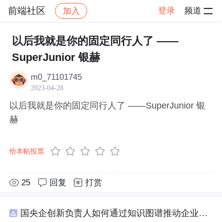
前端社区
登录
频道
加入
帖子详情
社区
前端社区
感慨
以后我就是你的固定同行人了 ——
SuperJunior 银赫
m0_71101745
2023-04-28
以后我就是你的固定同行人了 ——SuperJunior 银
赫
给本帖投票
25
回复
打赏
国央企创新负责人如何通过知识图谱推动企业技术创新与外部资源高效对接？.docx