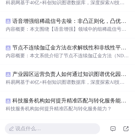
科易网基于40亿+科创知识图谱数据库，深度探索AI技术
在技术转移、成果转化、技术经纪、知识产权、产业创
新、科技招商等垂直领域的多样化应用场景，研究科技创
语音增强组稀疏信号去噪：非凸正则化，凸优化研究（Matlab代码实现）
新领域的AI+数智化解决方案，推动科技创新与产业创新
智能化发展。
内容概要：本文围绕【语音增强】领域中的组稀疏信号去
噪问题展开研究，提出了一种结合非凸正则化与凸优化理
论的去噪方法，旨在提升含噪语音信号的可懂度与质量。
节点不连续伽辽金方法在求解线性和非线性平流方程中的一维实现（Matlab代码实现）
文章系统阐述了组稀疏信号模型的构建机制，引入非凸正
则项以更精确地逼近理想稀疏性，克服传统凸正则化在稀
内容概要：本文系统介绍了节点不连续伽辽金方法（ND
疏表达上的局限性，并采用高效的凸优化算法保障模型求
G）在求解线性和非线性平流方程中的一维数值实现过
解的稳定性与收敛性。整个算法流程在Matlab平台上完整
程，并配套提供了完整的Matlab代码实现。该方法作为一
实现，涵盖语音信号预处理、稀疏系数求解、去噪重构等
产业园区运营负责人如何通过知识图谱优化园区企业与科研机构的协同创新机制？.docx
种高精度、高分辨率的数值离散化技术，特别适用于对流
关键环节，并配套提供可复现的代码资源，便于研究人员
主导的偏微分方程求解，在处理间断解和保持数值稳定性
科易网基于40亿+科创知识图谱数据库，深度探索AI技术
进一步验证与拓展。该方法在保留数学可处理性的同时显
方面具有突出优势。文章详细阐述了NDG方法的核心理论
在技术转移、成果转化、技术经纪、知识产权、产业创
著增强了去噪性能，尤其适用于低信噪比环境下的语音恢
基础，包括弱形式构造、局部基函数选取、数值通量处
新、科技招商等垂直领域的多样化应用场景，研究科技创
复任务。; 适合人群：具备一定信号与系统、数字信号处理
理、时间推进格式（如显式Runge-Kutta方法）以及边界条
科技服务机构如何提升精准匹配与转化服务能力？.docx
新领域的AI+数智化解决方案，推动科技创新与产业创新
理论基础，熟悉稀疏表示与最优化方法，且拥有Matlab编
件的实施策略。通过多个典型算例（如线性对流、Burgers
智能化发展。
科技服务机构如何提升精准匹配与转化服务能力？
程能力的研究生、科研人员及从事语音增强、音频工程、
方程等）的仿真分析，充分验证了该方法在捕捉激波、避
通信系统等相关领域的工程技术人员。; 使用场景及目标：
免非物理振荡及保持高阶精度方面的有效性。结合代码实
①应用于语音通信、智能助听设备、语音识别前端等对语
践，读者可深入掌握NDG方法的算法设计与编程实现的关
说点什么…
音质量要求较高的实际系统中；②作为高校课程或科研项
键环节。; 适合人群：具备偏微分方程数值解法、有限元方