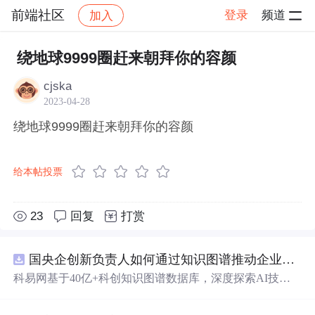
前端社区
登录
频道
加入
帖子详情
社区
前端社区
感慨
绕地球9999圈赶来朝拜你的容颜
cjska
2023-04-28
绕地球9999圈赶来朝拜你的容颜
给本帖投票
23
回复
打赏
国央企创新负责人如何通过知识图谱推动企业技术创新与外部资源高效对接？.docx
科易网基于40亿+科创知识图谱数据库，深度探索AI技术
在技术转移、成果转化、技术经纪、知识产权、产业创
新、科技招商等垂直领域的多样化应用场景，研究科技创