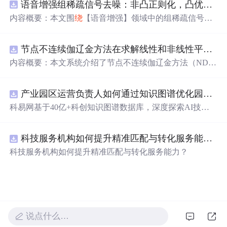
语音增强组稀疏信号去噪：非凸正则化，凸优化研究（Matlab代码实现）
新领域的AI+数智化解决方案，推动科技创新与产业创新
智能化发展。
内容概要：本文围
绕
【语音增强】领域中的组稀疏信号去
噪问题展开研究，提出了一种结合非凸正则化与凸优化理
论的去噪方法，旨在提升含噪语音信号的可懂度与质量。
节点不连续伽辽金方法在求解线性和非线性平流方程中的一维实现（Matlab代码实现）
文章系统阐述了组稀疏信号模型的构建机制，引入非凸正
则项以更精确地逼近理想稀疏性，克服传统凸正则化在稀
内容概要：本文系统介绍了节点不连续伽辽金方法（ND
疏表达上的局限性，并采用高效的凸优化算法保障模型求
G）在求解线性和非线性平流方程中的一维数值实现过
解的稳定性与收敛性。整个算法流程在Matlab平台上完整
程，并配套提供了完整的Matlab代码实现。该方法作为一
实现，涵盖语音信号预处理、稀疏系数求解、去噪重构等
产业园区运营负责人如何通过知识图谱优化园区企业与科研机构的协同创新机制？.docx
种高精度、高分辨率的数值离散化技术，特别适用于对流
关键环节，并配套提供可复现的代码资源，便于研究人员
主导的偏微分方程求解，在处理间断解和保持数值稳定性
科易网基于40亿+科创知识图谱数据库，深度探索AI技术
进一步验证与拓展。该方法在保留数学可处理性的同时显
方面具有突出优势。文章详细阐述了NDG方法的核心理论
在技术转移、成果转化、技术经纪、知识产权、产业创
著增强了去噪性能，尤其适用于低信噪比环境下的语音恢
基础，包括弱形式构造、局部基函数选取、数值通量处
新、科技招商等垂直领域的多样化应用场景，研究科技创
复任务。; 适合人群：具备一定信号与系统、数字信号处理
理、时间推进格式（如显式Runge-Kutta方法）以及边界条
科技服务机构如何提升精准匹配与转化服务能力？.docx
新领域的AI+数智化解决方案，推动科技创新与产业创新
理论基础，熟悉稀疏表示与最优化方法，且拥有Matlab编
件的实施策略。通过多个典型算例（如线性对流、Burgers
智能化发展。
科技服务机构如何提升精准匹配与转化服务能力？
程能力的研究生、科研人员及从事语音增强、音频工程、
方程等）的仿真分析，充分验证了该方法在捕捉激波、避
通信系统等相关领域的工程技术人员。; 使用场景及目标：
免非物理振荡及保持高阶精度方面的有效性。结合代码实
①应用于语音通信、智能助听设备、语音识别前端等对语
践，读者可深入掌握NDG方法的算法设计与编程实现的关
音质量要求较高的实际系统中；②作为高校课程或科研项
键环节。; 适合人群：具备偏微分方程数值解法、有限元方
目中的教学案例，帮助深入理解稀疏表示、非凸优化与凸
法或计算流体力学基础知识，熟悉Matlab编程语言，从事
优化算法的融合机制；③为后续研究非凸正则化在图像去
科学计算、工程仿真、应用数学或相关领域研究的研究
说点什么…
噪、生物医学信号处理等其他稀疏恢复问题中的性能优势
生、科研人员及工程师。; 使用场景及目标：①用于高阶数