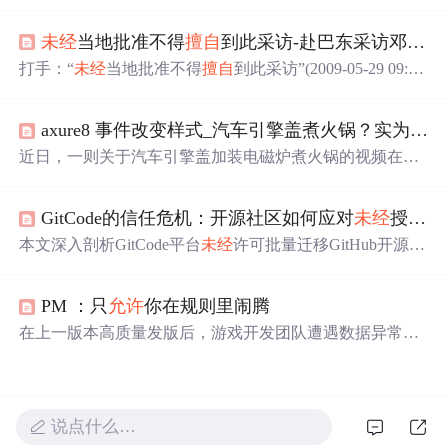
而发布声明。事件警示企业需强化内部数据管理，
特别
是
云盒子私有云盘的人员设备绑定、权限控制和网络隔离，
未经
当地批准不得
擅自
到此采访-赴巴东采访邓案记者被围殴
以预防数据泄露。云盒子提供了全面的数据安全解决方
案，包括业务系统数据保护和合规的跨网文件交换措施。
打手：“
未经
当地批准不得
擅自
到此采访”(2009-05-29 09:50:
23)标签：佛珠 中国之声 外婆 女记者 卫毅 野三关镇 中央
人民广播电台中国之声(记者 杨超) 湖北巴东发生的女服务
axure8 事件改变样式_汽车引擎盖煮火锅？实为改装样式 交警：
员邓玉娇刺死官员案一直备受媒体关注。昨天两名在巴东
县野三关镇采访此案的记者被当地不明身份的人围攻殴
近日，一则关于汽车引擎盖加装电磁炉煮火锅的视频在网
打，并被强制写下“
未经
当地批准不得
擅自
到此采访”的书
络上引起热议。视频展示了一辆私家车的引擎盖上放置着
面材料，采访获得
正在煮食的火锅，并配有电磁炉的功能按键。然而，据商
GitCode的信任危机：开源社区如何应对
未经
授权的项目迁移
家透露，这只是恶搞设计，实际并未具备烹饪功能。此类
改装行为
未经
车管部门批准将被视为违法。
本文深入剖析GitCode平台
未经
许可批量迁移GitHub开源项
目所引发的信任危机，指出其行为构成对开发者身份盗
用、劳动成果剽窃及社区协作秩序的多重侵害。文章从法
PM ：只
允许
你在规则里闹腾
律（开源许可证约束）、技术（元数据标记与CI校验）和
社区（舆论监督与声誉机制）三个维度阐述开源社区的自
在上一版本高质量发版后，游戏开发团队遭遇数据异常挑
卫路径，并呼吁平台建立授权迁移流程、嵌入道德优先的
战。调整SDK集成导致数据缺失，影响渠道数据归因。流
产品设计、转向赋能型生态共建，以重建开发者信任。
程问题包括需求
未经
评审、质量意识薄弱、上线后未及时
跟踪数据。解决方案涵盖需求评审、质量意识提升、数据
确认及全员参与。
说点什么…