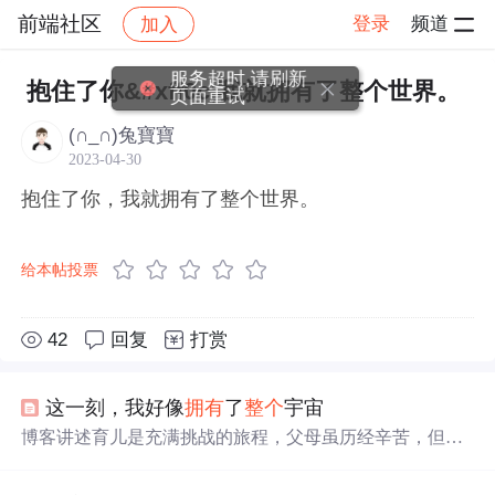
前端社区
登录
频道
加入
帖子详情
社区
前端社区
感慨
服务超时,请刷新
抱住了你&#xff0c;我就拥有了整个世界。
页面重试
(∩_∩)兔寶寶
2023-04-30
抱住了你，我就拥有了整个世界。
给本帖投票
42
回复
打赏
这一刻，我好像
拥有
了
整个
宇宙
博客讲述育儿是充满挑战的旅程，父母虽历经辛苦，但孩
子的纯真笑脸、成长瞬间带来满满幸福。如孩子第一次微
笑、走路等时刻，让父母仿佛
拥有
全
世界
。提醒人们珍惜