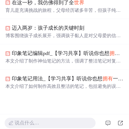
在这一秒，我仿佛得到了全
世界
与孩子相处的每一刻，用爱陪伴孩子成长。
育儿是充满挑战的旅程，父母经历诸多辛苦，但孩子纯真
笑脸、第一次的成长瞬间等，让父母感到幸福与满足。这
些瞬间构成了育儿幸福的全貌，提醒我们珍惜与孩子相处
迈入两岁：孩子成长的关键时刻
的每一刻，用爱滋养孩子成长。
博客围绕孩子成长展开，强调孩子黏人是对父母爱的信任
与依赖，父母愿做孩子坚实后盾。陪伴孩子探索
世界
的时
光无比幸福，父母的爱会永恒陪伴。提醒父母珍惜与孩子
印象笔记编辑pdf_【学习共享】听说你也想
拥有
一本
相处的每一刻。
本文介绍了制作神仙笔记的方法，强调了整洁笔记对复习
和记忆的重要性，列举了避免的记笔记盲点，并提出分组
分类法、表格法、图解法等记笔记技巧。同时，推荐了备
印象笔记用法_【学习共享】听说你也想
拥有
一本“神仙笔记”？
忘录、Pages、OneNote等电子笔记工具，以及印象笔记、
有道云笔记等软件，帮助提升学习效率。
本文介绍了如何制作高效且整洁的笔记，包括避免的误
区、实用的记笔记方法及电子笔记的优势。掌握这些技
巧，助你轻松备考。
说点什么…