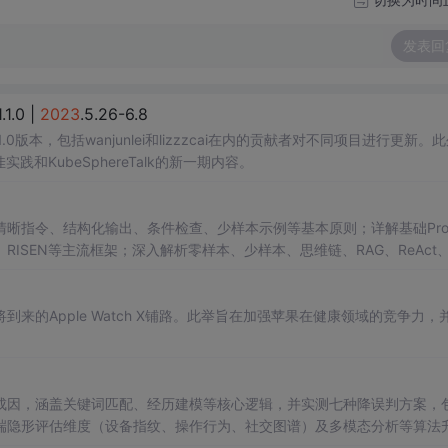
发表回
1.0 |
2023
.5.26-6.8
.1.0版本，包括wanjunlei和lizzzcai在内的贡献者对不同项目进行更新。
践和KubeSphereTalk的新一期内容。
晰指令、结构化输出、条件检查、少样本示例等基本原则；详解基础Prom
、RISEN等主流框架；深入解析零样本、少样本、思维链、RAG、ReAct
典型场景说明应用路径，旨在提升大模型交互效果与任务准确性。
的Apple Watch X铺路。此举旨在加强苹果在健康领域的竞争力，
率成因，涵盖关键词匹配、经历建模等核心逻辑，并实测七种降误判方案，
端隐形评估维度（设备指纹、操作行为、社交图谱）及多模态分析等算法
避简历美化、关键词堆砌等高风险行为。