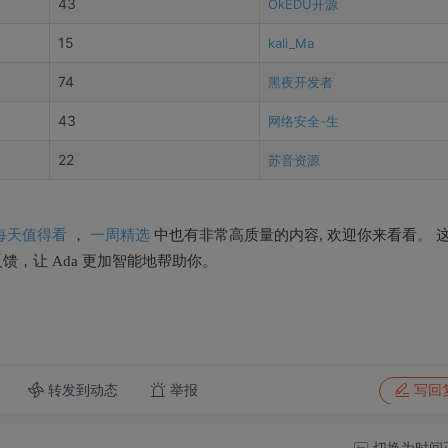
43
OkEDU开源
15
kali_Ma
74
黑夜开发者
43
网络安全-生
22
苏音资源
的每天值得看
一周精选
，
中也有非常高质量的内容, 欢迎你来看看。 
提反馈，让 Ada 更加智能地帮助你。
转发到动态
举报
写回
切换为时间