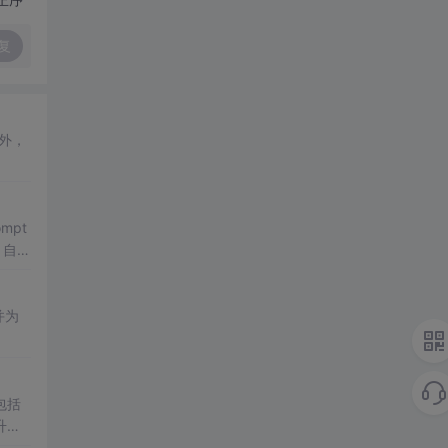
复
此外，
pt
、自我
并为
包括
升级