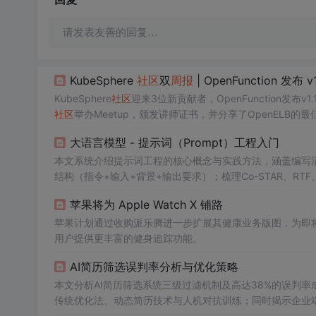
请发表友善的回复…
KubeSphere
社区
双
周报
| OpenFunction 发布 v1.
KubeSphere
社区
迎来3位新贡献者，OpenFunction发布v1
社区
举办Meetup，颁发讲师证书，并分享了OpenELB的最佳实
大语言模型 - 提示词（Prompt）工程入门
本文系统介绍提示词工程的核心概念与实践方法，涵盖编写清
结构（指令+输入+背景+输出要求）；梳理Co-STAR、RTF
反思等15种关键技术；并结合
周报
、竞品分析、文案优化等
苹果将为 Apple Watch X 铺路
苹果计划通过收购派乐腾进一步扩展其健康业务版图，为即将到来
用户提供更丰富的健身追踪功能。
AI简历筛选误判率分析与优化策略
本文分析AI简历筛选系统三级过滤机制及高达38%的误判
传统优化法、动态简历技术与人机对抗训练；同时揭示企业
趋势，提供2025届专属时间戳优化与结构化模板，强调规