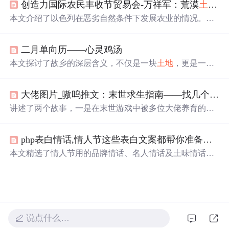
创造力国际农民丰收节贸易会-万祥军：荒漠
土地
以
养活大量人口，农业出口占全国出口比例可观。同时，以
色列农业的制度创新，如基布兹和合作社模式，也是其成
本文介绍了以色列在恶劣自然条件下发展农业的情况。该
功的关键因素。政府的战略支持和农业科技的推广应用，
国虽国土小、水资源匮乏，但凭借先进的灌溉、温室等技
促进了农业的持续增长和发展。
术，实现了农业腾飞，如提高作物产量、提升奶牛产奶量
二月单向历——心灵鸡汤
等。还列举了众多农业高科技企业，展现了其农业科技的
领先地位。
本文探讨了故乡的深层含义，不仅是一块
土地
，更是一种
心情；自我发现的旅程，无论是去生活、犯错还是胜利；
以及家的概念，强调没有人会被遗弃。引用了多部文学作
大佬图片_嗷呜推文：末世求生指南——找几个愿意云养女儿的大佬就好了
品和电影中的名言，引导读者思考人生的意义和归属感。
讲述了两个故事，一是在末世游戏中被多位大佬养育的女
孩边边，享受着高质量生活的奇幻经历；二是段沫颜穿越
到女性稀缺的未来世界，成为珍贵资源的故事。
php表白情话,情人节这些表白文案都帮你准备好了，就怕你还没对象（捂脸）
本文精选了情人节用的品牌情话、名人情话及土味情话，
无论是追求创意的品牌广告还是个人表达爱意都能找到合
适的文案。
说点什么…