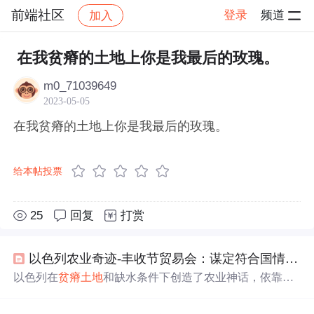
前端社区
登录
频道
加入
帖子详情
社区
前端社区
感慨
在我贫瘠的土地上你是我最后的玫瑰。
m0_71039649
2023-05-05
在我贫瘠的土地上你是我最后的玫瑰。
给本帖投票
25
回复
打赏
以色列农业奇迹-丰收节贸易会：谋定符合国情制度和方式
以色列在
贫瘠
土地
和缺水条件下创造了农业神话，依靠高
科技农业技术和人性化管理，如滴灌技术、智能监测系统
以及对作物的精心呵护，实现了高产高效。农业人员能够