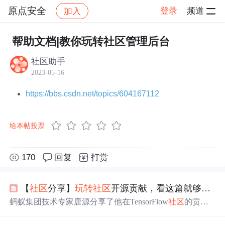
原点安全
登录
频道
加入
帖子详情
社区
原点安全
运营指南
帮助文档|教你玩转社区管理后台
社区助手
2023-05-16
https://bbs.csdn.net/topics/604167112
给本帖投票
170
回复
打赏
【
社区
分享】
玩转
社区
开源贡献，看这篇就够了！
蚂蚁集团技术专家唐源分享了他在TensorFlow
社区
的贡献
经历及心得，包括贡献高阶API代码、参与
社区
管理
、贡
献开源项目及知识传播等方面的内容。