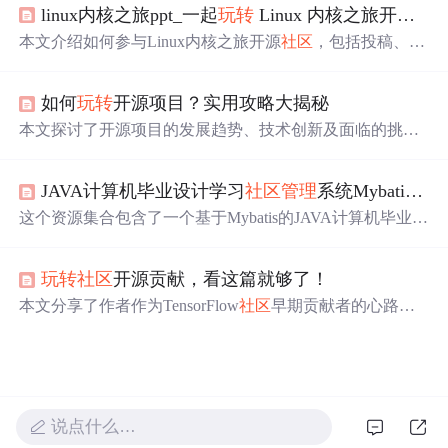
linux内核之旅ppt_一起
玩转
Linux 内核之旅开源
社
本文介绍如何参与Linux内核之旅开源
社区
，包括投稿、代
码贡献及
社区
管理
等多个方面，旨在促进
社区
发展和技术
交流。
如何
玩转
开源项目？实用攻略大揭秘
本文探讨了开源项目的发展趋势、技术创新及面临的挑
战。开源软件已成为现代技术生态的关键部分，推动了技
术创新，如容器技术、分布式计算框架和深度学习框架。
JAVA计算机毕业设计学习
社区
管理
系统Mybatis+源码+数据库+lw文档+系统+调试部署
然而，开源项目也面临着维护难度、版权问题和
社区
管理
等挑战。文章提供了克服这些挑战的策略，鼓励技术爱好
这个资源集合包含了一个基于Mybatis的JAVA计算机毕业设
者积极参与开源
社区
。
计——学习
社区
管理
系统，以及众多其他SSM、SpringBoot
和JSP项目的源码，如药品销售、学生评价、图书
管理
等。
玩转
社区
开源贡献，看这篇就够了！
所有项目均提供源码、数据库、文档和调试部署指南，适
用于学习和参考。
本文分享了作者作为TensorFlow
社区
早期贡献者的心路历
程，包括贡献高阶API、参与
社区
管理
和生态建设的经
验，以及技术推广与知识传播的努力。
说点什么…