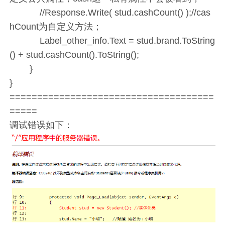
//Response.Write( stud.cashCount() );//cas
hCount为自定义方法；
Label_other_info.Text = stud.brand.ToString
() + stud.cashCount().ToString();
}
}
=====================================
=====
调试错误如下：