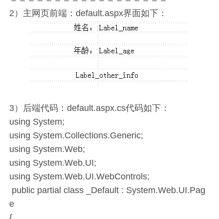
2）主网页前端：default.aspx界面如下：
3）后端代码：default.aspx.cs代码如下：
using System;
using System.Collections.Generic;
using System.Web;
using System.Web.UI;
using System.Web.UI.WebControls;
public partial class _Default : System.Web.UI.Pag
e
{