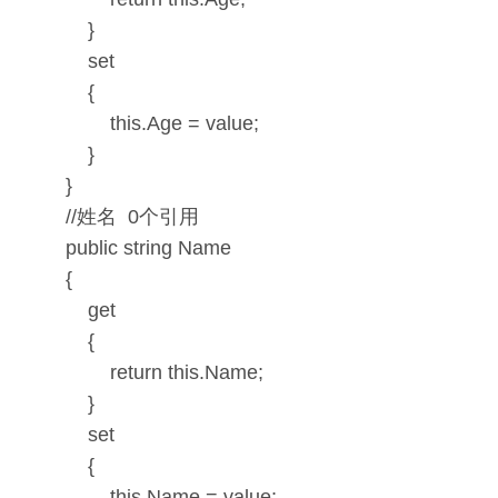
}
set
{
this.Age = value;
}
}
//姓名 0个引用
public string Name
{
get
{
return this.Name;
}
set
{
this.Name = value;