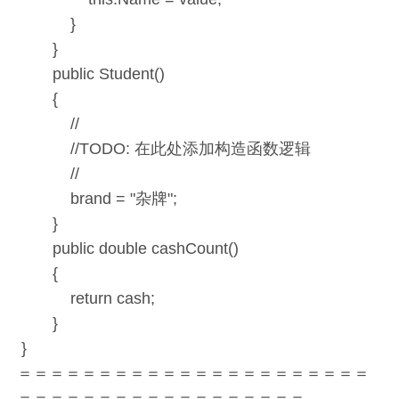
}
}
public Student()
{
//
//TODO: 在此处添加构造函数逻辑
//
brand = "杂牌";
}
public double cashCount()
{
return cash;
}
}
＝＝＝＝＝＝＝＝＝＝＝＝＝＝＝＝＝＝＝＝＝＝
＝＝＝＝＝＝＝＝＝＝＝＝＝＝＝＝＝＝