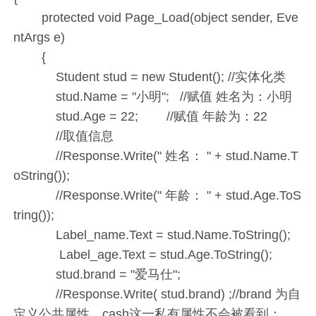
protected void Page_Load(object sender, Eve
ntArgs e)
{
Student stud = new Student(); //实体化类
stud.Name = "小明"; //赋值 姓名为：小明
stud.Age = 22; //赋值 年龄为：22
//取值信息
//Response.Write(" 姓名： " + stud.Name.T
oString());
//Response.Write(" 年龄： " + stud.Age.ToS
tring());
Label_name.Text = stud.Name.ToString();
Label_age.Text = stud.Age.ToString();
stud.brand = "爱马仕";
//Response.Write( stud.brand) ;//brand 为自
定义公共属性，cash这一私有属性不会被看到；