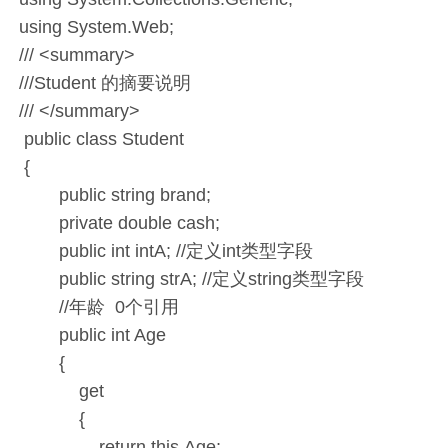
using System.Web;
/// <summary>
///Student 的摘要说明
/// </summary>
public class Student
{
public string brand;
private double cash;
public int intA; //定义int类型字段
public string strA; //定义string类型字段
//年龄 0个引用
public int Age
{
get
{
return this.Age;